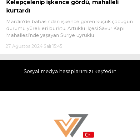
Kelepçelenip işkence gördü, mahalleli
kurtardı
LinkedIn
Mardin’de babasından işkence gören küçük çocuğun
durumu yürekleri burktu. Artuklu ilçesi Savur Kapı
Telegram
Mahallesi’nde yaşayan Suriye uyruklu
27 Ağustos 2024 Salı 15:45
Sosyal medya hesaplarımızı keşfedin