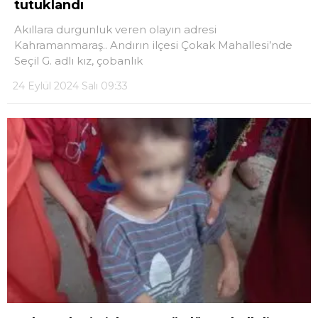
tutuklandı
DÜNYA
Akıllara durgunluk veren olayın adresi
Kahramanmaraş.. Andırın ilçesi Çokak Mahallesi’nde
EĞITIM
Seçil G. adlı kız, çobanlık
WhatsApp İhbar
DIĞER
24 Eylül 2024 Salı 09:33
Hattı
Facebook
Instagram
Youtube
TikTok