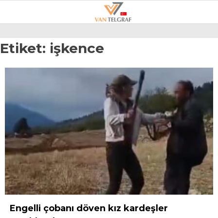
22.4
°
VAN
Etiket:
işkence
GALERİ
VİDEO
VAN
BÖLGE
3.SAYFA
GÜNDEM
SPOR
EKONOMI
MAGAZIN
Engelli çobanı döven kız kardeşler
POLITIKA