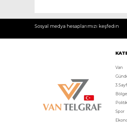
Sosyal medya hesaplarımızı keşfedin
KAT
Van
Gün
3.Say
Bölg
Politi
Spor
Ekon