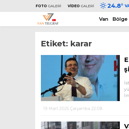
24.8
°
V
FOTO
GALERİ
VİDEO
GALERİ
Van
Bölge
Etiket:
karar
E
ş
İs
yü
İm
19 Mart 2025 Çarşamba 22:08
V