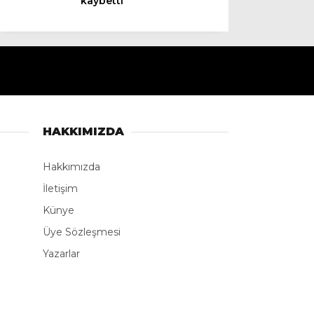
kaybetti
Instagram
Youtube
TikTok
HAKKIMIZDA
LinkedIn
Hakkımızda
İletişim
Telegram
Künye
Üye Sözleşmesi
Yazarlar