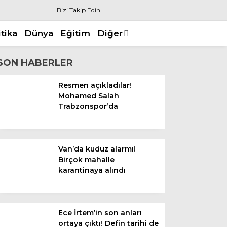
Bizi Takip Edin
itika
Dünya
Eğitim
Diğer
SON HABERLER
Resmen açıkladılar!
Mohamed Salah
Trabzonspor’da
Van’da kuduz alarmı!
Birçok mahalle
karantinaya alındı
Ece İrtem’in son anları
ortaya çıktı! Defin tarihi de