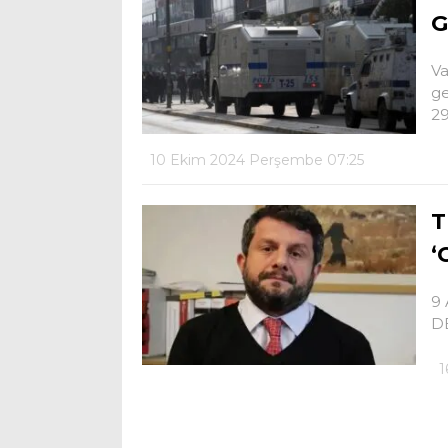
G
Va
ge
29
10 Ekim 2024 Perşembe 07:25
T
‘
9 
DE
1