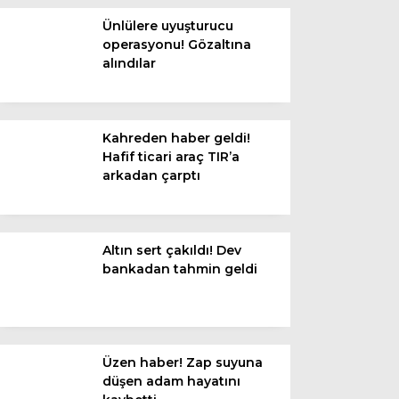
Diğer
Ünlülere uyuşturucu
operasyonu! Gözaltına
alındılar
Kahreden haber geldi!
Hafif ticari araç TIR’a
arkadan çarptı
Altın sert çakıldı! Dev
WhatsApp İhbar
bankadan tahmin geldi
Hattı
Üzen haber! Zap suyuna
Facebook
düşen adam hayatını