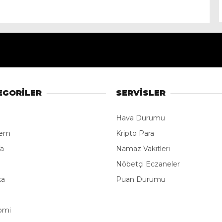
EGORİLER
SERVİSLER
Hava Durumu
dem
Kripto Para
fa
Namaz Vakitleri
e
Nöbetçi Eczaneler
ka
Puan Durumu
omi