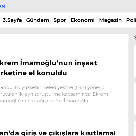
AN
3.Sayfa
Gündem
Spor
Ekonomi
Magazin
Pol
krem İmamoğlu’nun inşaat
irketine el konuldu
tanbul Büyükşehir Belediyesi’ne (İBB) yönelik
rütülen iki ayrı soruşturma kapsamında, Ekrem
amoğlu’nun ortağı olduğu ‘İmamoğlu
an’da giriş ve çıkışlara kısıtlama!