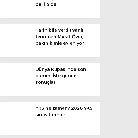
belli oldu
Van
Bölge
Tarih bile verdi! Vanlı
fenomen Murat Övüç
3.Sayfa
bakın kimle evleniyor
Gündem
Spor
Dünya Kupası’nda son
durum! İşte güncel
Ekonomi
sonuçlar
Magazin
Politika
YKS ne zaman? 2026 YKS
Dünya
sınav tarihleri
Eğitim