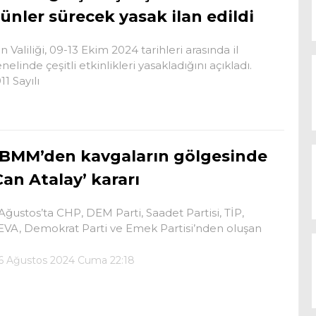
ünler sürecek yasak ilan edildi
n Valiliği, 09-13 Ekim 2024 tarihleri arasında il
nelinde çeşitli etkinlikleri yasakladığını açıkladı.
11 Sayılı
BMM’den kavgaların gölgesinde
Can Atalay’ kararı
Ağustos’ta CHP, DEM Parti, Saadet Partisi, TİP,
VA, Demokrat Parti ve Emek Partisi’nden oluşan
6 Ağustos 2024 Cuma 22:18