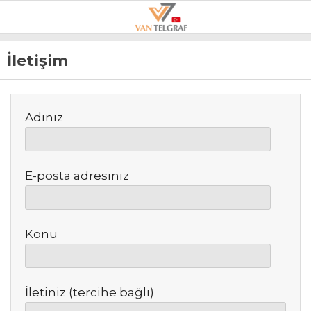
22
°
VAN
İletişim
GALERİ
VİDEO
VAN
Adınız
BÖLGE
3.SAYFA
E-posta adresiniz
GÜNDEM
SPOR
Konu
EKONOMI
MAGAZIN
İletiniz (tercihe bağlı)
POLITIKA