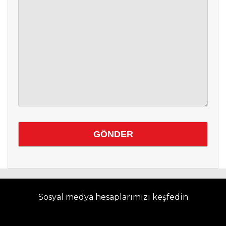
DÜNYA
EĞITIM
WhatsApp İhbar
DIĞER
Hattı
Facebook
Instagram
Youtube
Sosyal medya hesaplarımızı keşfedin
TikTok