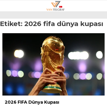
22.4
°
VAN
Etiket:
2026 fifa dünya kupası
GALERİ
VİDEO
VAN
BÖLGE
3.SAYFA
GÜNDEM
SPOR
EKONOMI
MAGAZIN
2026 FIFA Dünya Kupası
POLITIKA