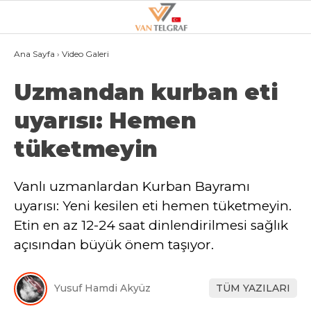
Ana Sayfa
›
Video Galeri
Uzmandan kurban eti
GALERİ
uyarısı: Hemen
VAN
tüketmeyin
BÖLGE
3.SAYFA
Vanlı uzmanlardan Kurban Bayramı
GÜNDEM
uyarısı: Yeni kesilen eti hemen tüketmeyin.
Etin en az 12-24 saat dinlendirilmesi sağlık
SPOR
açısından büyük önem taşıyor.
EKONOMI
MAGAZIN
Yusuf Hamdi Akyüz
TÜM YAZILARI
POLITIKA