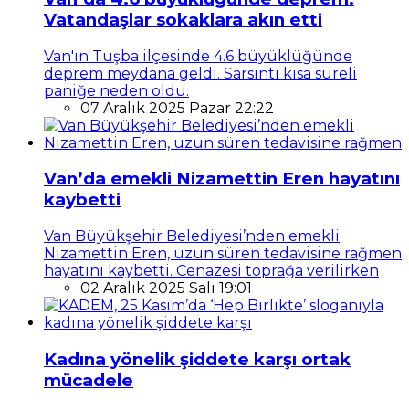
Vatandaşlar sokaklara akın etti
Van'ın Tuşba ilçesinde 4.6 büyüklüğünde
deprem meydana geldi. Sarsıntı kısa süreli
paniğe neden oldu.
07 Aralık 2025 Pazar 22:22
Van’da emekli Nizamettin Eren hayatını
kaybetti
Van Büyükşehir Belediyesi’nden emekli
Nizamettin Eren, uzun süren tedavisine rağmen
hayatını kaybetti. Cenazesi toprağa verilirken
02 Aralık 2025 Salı 19:01
Kadına yönelik şiddete karşı ortak
mücadele