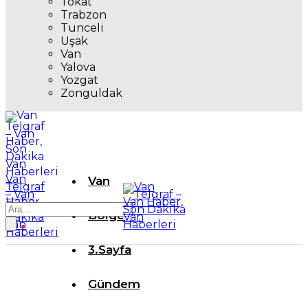
Tokat
Trabzon
Tunceli
Uşak
Van
Yalova
Yozgat
Zonguldak
Van
Van
Telgraf
– Van
Haber,
Son
Bölge
Dakika
Van
Haberleri
3.Sayfa
Gündem