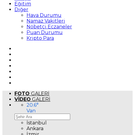
Eğitim
Diğer
Hava Durumu
Namaz Vakitleri
Nöbetçi Eczaneler
Puan Durumu
Kripto Para
FOTO
GALERİ
VİDEO
GALERİ
20.6
°
Van
İstanbul
Ankara
İzmir