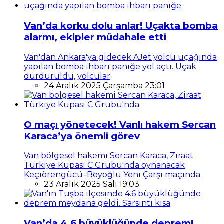
Van’da korku dolu anlar! Uçakta bomba
alarmı, ekipler müdahale etti
Van'dan Ankara'ya gidecek AJet yolcu uçağında
yapılan bomba ihbarı paniğe yol açtı. Uçak
durduruldu, yolcular
24 Aralık 2025 Çarşamba 23:01
O maçı yönetecek! Vanlı hakem Sercan
Karaca’ya önemli görev
Van bölgesel hakemi Sercan Karaca, Ziraat
Türkiye Kupası C Grubu'nda oynanacak
Keçiörengücü–Beyoğlu Yeni Çarşı maçında
23 Aralık 2025 Salı 19:03
Van’da 4.6 büyüklüğünde deprem!