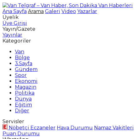
Ana Sayfa
Arama
Galeri
Video
Yazarlar
Üyelik
Üye Girişi
Yayın/Gazete
Yayınlar
Kategoriler
Van
Bölge
3.Sayfa
Gündem
Spor
Ekonomi
Magazin
Politika
Dünya
Eğitim
Diğer
Servisler
Nöbetçi Eczaneler
Hava Durumu
Namaz Vakitleri
Puan Durumu