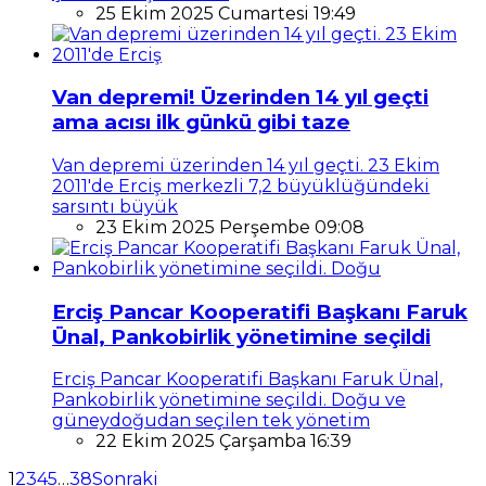
25 Ekim 2025 Cumartesi 19:49
Van depremi! Üzerinden 14 yıl geçti
ama acısı ilk günkü gibi taze
Van depremi üzerinden 14 yıl geçti. 23 Ekim
2011'de Erciş merkezli 7,2 büyüklüğündeki
sarsıntı büyük
23 Ekim 2025 Perşembe 09:08
Erciş Pancar Kooperatifi Başkanı Faruk
Ünal, Pankobirlik yönetimine seçildi
Erciş Pancar Kooperatifi Başkanı Faruk Ünal,
Pankobirlik yönetimine seçildi. Doğu ve
güneydoğudan seçilen tek yönetim
22 Ekim 2025 Çarşamba 16:39
1
2
3
4
5
…
38
Sonraki