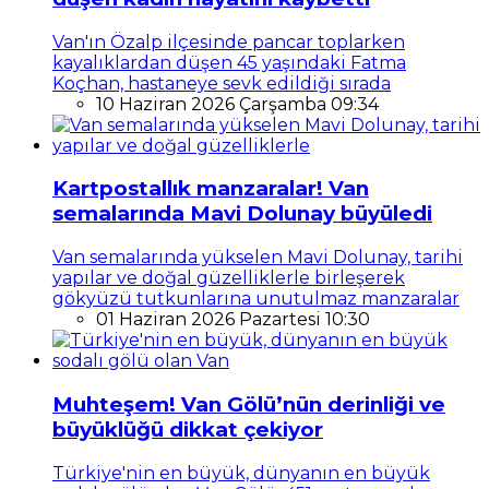
Van'ın Özalp ilçesinde pancar toplarken
kayalıklardan düşen 45 yaşındaki Fatma
Koçhan, hastaneye sevk edildiği sırada
10 Haziran 2026 Çarşamba 09:34
Kartpostallık manzaralar! Van
semalarında Mavi Dolunay büyüledi
Van semalarında yükselen Mavi Dolunay, tarihi
yapılar ve doğal güzelliklerle birleşerek
gökyüzü tutkunlarına unutulmaz manzaralar
01 Haziran 2026 Pazartesi 10:30
Muhteşem! Van Gölü’nün derinliği ve
büyüklüğü dikkat çekiyor
Türkiye'nin en büyük, dünyanın en büyük