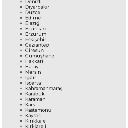
Denizli
Diyarbakır
Düzce
Edirne
Elazığ
Erzincan
Erzurum
Eskişehir
Gaziantep
Giresun
Gümüşhane
Hakkari
Hatay
Mersin
Iğdır
Isparta
Kahramanmaraş
Karabük
Karaman
Kars
Kastamonu
Kayseri
Kırıkkale
Kırklareli