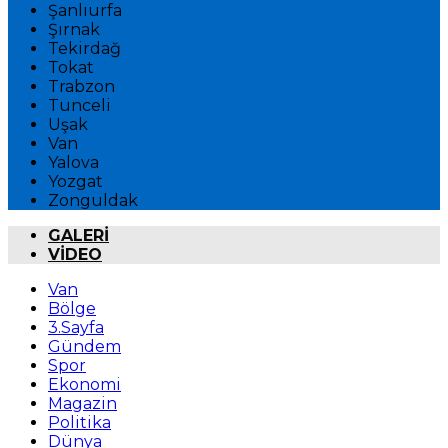
Şanlıurfa
Şırnak
Tekirdağ
Tokat
Trabzon
Tunceli
Uşak
Van
Yalova
Yozgat
Zonguldak
GALERİ
VİDEO
Van
Bölge
3.Sayfa
Gündem
Spor
Ekonomi
Magazin
Politika
Dünya