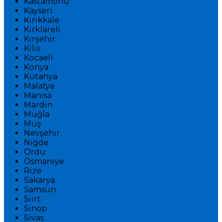
Kastamonu
Kayseri
Kırıkkale
Kırklareli
Kırşehir
Kilis
Kocaeli
Konya
Kütahya
Malatya
Manisa
Mardin
Muğla
Muş
Nevşehir
Niğde
Ordu
Osmaniye
Rize
Sakarya
Samsun
Siirt
Sinop
Sivas