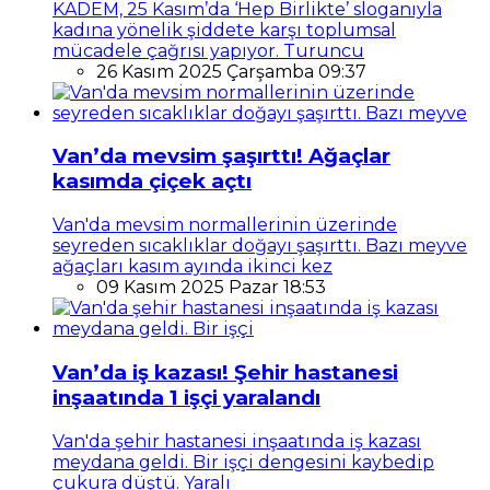
KADEM, 25 Kasım’da ‘Hep Birlikte’ sloganıyla
kadına yönelik şiddete karşı toplumsal
mücadele çağrısı yapıyor. Turuncu
26 Kasım 2025 Çarşamba 09:37
Van’da mevsim şaşırttı! Ağaçlar
kasımda çiçek açtı
Van'da mevsim normallerinin üzerinde
seyreden sıcaklıklar doğayı şaşırttı. Bazı meyve
ağaçları kasım ayında ikinci kez
09 Kasım 2025 Pazar 18:53
Van’da iş kazası! Şehir hastanesi
inşaatında 1 işçi yaralandı
Van'da şehir hastanesi inşaatında iş kazası
meydana geldi. Bir işçi dengesini kaybedip
çukura düştü. Yaralı