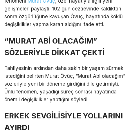
fenomeni
Murat Övüç
, özel hayatıyla ilgili yeni
gelişmeleri paylaştı. 102 gün cezaevinde kaldıktan
LinkedIn
sonra özgürlüğüne kavuşan Övüç, hayatında köklü
değişiklikler yapma kararı aldığını ifade etti.
Telegram
“MURAT ABİ OLACAĞIM”
SÖZLERİYLE DİKKAT ÇEKTİ
Tahliyesinin ardından daha sakin bir yaşam sürmek
istediğini belirten Murat Övüç, “Murat Abi olacağım”
sözleriyle yeni bir döneme girdiğini dile getirmişti.
Ünlü fenomen, yaşadığı süreç sonrası hayatında
önemli değişiklikler yaptığını söyledi.
ERKEK SEVGİLİSİYLE YOLLARINI
AYIRDI