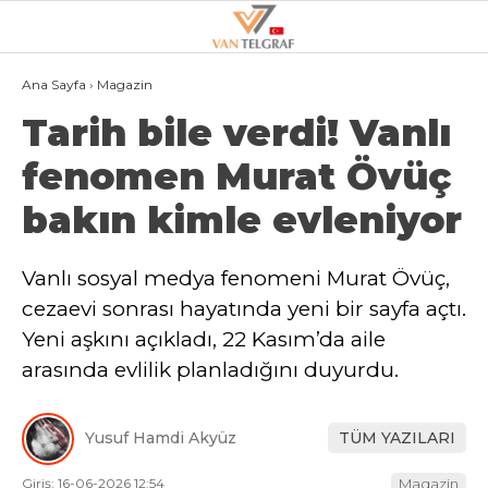
27.4
°
VAN
Ana Sayfa
›
Magazin
Tarih bile verdi! Vanlı
GALERİ
VİDEO
fenomen Murat Övüç
VAN
bakın kimle evleniyor
BÖLGE
3.SAYFA
Vanlı sosyal medya fenomeni Murat Övüç,
cezaevi sonrası hayatında yeni bir sayfa açtı.
GÜNDEM
Yeni aşkını açıkladı, 22 Kasım’da aile
SPOR
arasında evlilik planladığını duyurdu.
EKONOMI
Yusuf Hamdi Akyüz
TÜM YAZILARI
MAGAZIN
Giriş: 16-06-2026 12:54
Magazin
POLITIKA