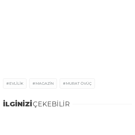
EVLILIK
MAGAZIN
MURAT ÖVÜÇ
İLGİNİZİ
ÇEKEBİLİR