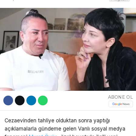
DÜNYA
EĞITIM
WhatsApp İhbar
DIĞER
Hattı
Facebook
ABONE OL
Instagram
Youtube
Cezaevinden tahliye olduktan sonra yaptığı
açıklamalarla gündeme gelen Vanlı sosyal medya
TikTok