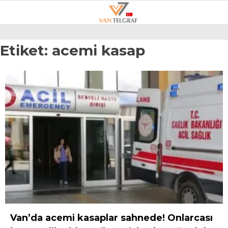
21.7
°
VAN
Etiket:
acemi kasap
GALERİ
VİDEO
VAN
BÖLGE
3.SAYFA
GÜNDEM
SPOR
EKONOMI
MAGAZIN
Van’da acemi kasaplar sahnede! Onlarcası
POLITIKA