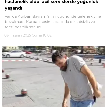
hastanelik oldu, acil servislerde yoğunluk
yaşandı
DÜNYA
Van’da Kurban Bayramı’nın ilk gününde gelenek yine
EĞITIM
bozulmadı. Kurban kesimi sırasında dikkatsizlik ve
tecrübesizlik sonucu
WhatsApp İhbar
DIĞER
Hattı
06 Haziran 2025 Cuma 18:02
Facebook
Instagram
Youtube
TikTok