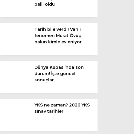
belli oldu
Van
Bölge
Tarih bile verdi! Vanlı
fenomen Murat Övüç
3.Sayfa
bakın kimle evleniyor
Gündem
Spor
Dünya Kupası’nda son
durum! İşte güncel
Ekonomi
sonuçlar
Magazin
Politika
YKS ne zaman? 2026 YKS
Dünya
sınav tarihleri
Eğitim