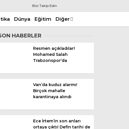
Bizi Takip Edin
itika
Dünya
Eğitim
Diğer
SON HABERLER
Resmen açıkladılar!
Mohamed Salah
Trabzonspor’da
Van’da kuduz alarmı!
Birçok mahalle
karantinaya alındı
Ece İrtem’in son anları
ortaya çıktı! Defin tarihi de