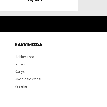
kaybetti
Instagram
Youtube
TikTok
HAKKIMIZDA
LinkedIn
Hakkımızda
İletişim
Telegram
Künye
Üye Sözleşmesi
Yazarlar