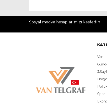
Sosyal medya hesaplarımızı keşfedin
KAT
Van
Gün
3.Say
Bölg
Politi
Spor
Ekon