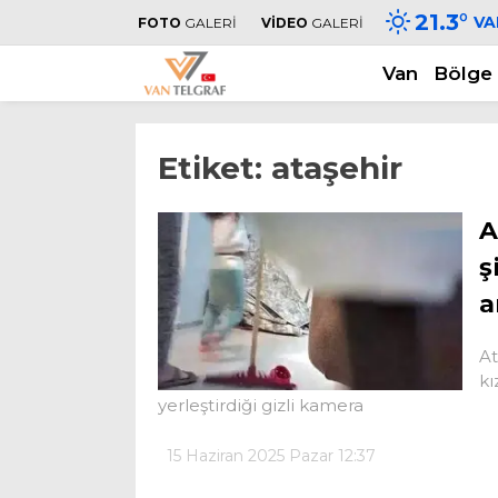
21.3
°
VA
FOTO
GALERİ
VİDEO
GALERİ
Van
Bölge
Etiket:
ataşehir
A
ş
a
At
kı
yerleştirdiği gizli kamera
15 Haziran 2025 Pazar 12:37