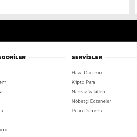
EGORİLER
SERVİSLER
Hava Durumu
dem
Kripto Para
fa
Namaz Vakitleri
e
Nöbetçi Eczaneler
ka
Puan Durumu
omi