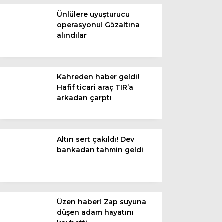
Diğer
Ünlülere uyuşturucu
operasyonu! Gözaltına
alındılar
Kahreden haber geldi!
Hafif ticari araç TIR’a
arkadan çarptı
Altın sert çakıldı! Dev
WhatsApp İhbar
bankadan tahmin geldi
Hattı
Üzen haber! Zap suyuna
Facebook
düşen adam hayatını