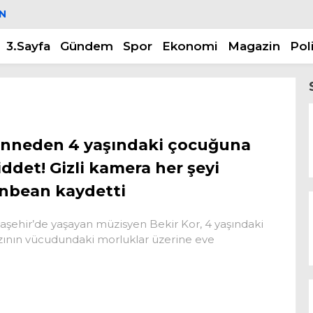
N
3.Sayfa
Gündem
Spor
Ekonomi
Magazin
Pol
nneden 4 yaşındaki çocuğuna
iddet! Gizli kamera her şeyi
nbean kaydetti
aşehir’de yaşayan müzisyen Bekir Kor, 4 yaşındaki
zının vücudundaki morluklar üzerine eve