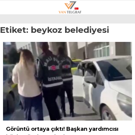
28.5
°
VAN
Etiket:
beykoz belediyesi
GALERİ
VİDEO
VAN
BÖLGE
3.SAYFA
GÜNDEM
SPOR
EKONOMI
MAGAZIN
Görüntü ortaya çıktı! Başkan yardımcısı
POLITIKA