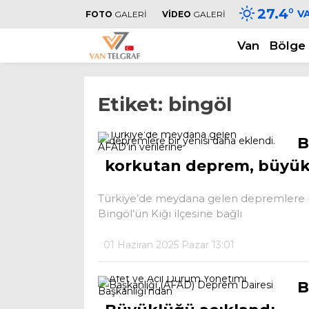
27.4
°
V
FOTO
GALERİ
VİDEO
GALERİ
Van
Bölge
Etiket:
bingöl
B
korkutan deprem, büyük
Türkiye’de meydana gelen depremlere bi
Bingöl’ün Kiğı ilçesine bağlı
01 Haziran 2025 Pazar 13:01
B