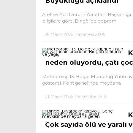
Büyüklüğü açıklandı
Afet ve Acil Durum Yönetimi Başkanlığı
bilgilere göre, Bingöl’de deprem
26 Mayıs 2025 Pazartesi 21:05
K
neden oluyordu, çatı ço
Meteoroloji 13. Bölge Müdürlüğü’nün uyarı
gösterdi. Kent genelinde meydana
01 Mayıs 2025 Perşembe 18:12
K
Çok sayıda ölü ve yaralı v