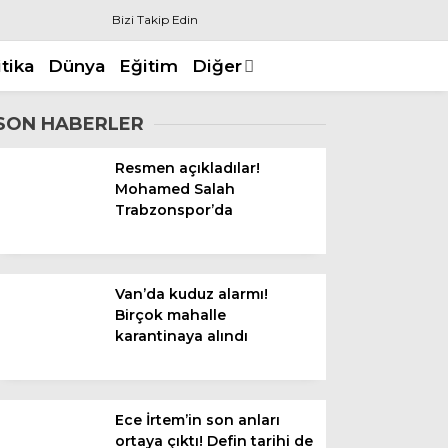
Bizi Takip Edin
itika
Dünya
Eğitim
Diğer
SON HABERLER
Resmen açıkladılar!
Mohamed Salah
Trabzonspor’da
Van’da kuduz alarmı!
Birçok mahalle
karantinaya alındı
Ece İrtem’in son anları
ortaya çıktı! Defin tarihi de