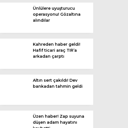
Diğer
Ünlülere uyuşturucu
operasyonu! Gözaltına
alındılar
Kahreden haber geldi!
Hafif ticari araç TIR’a
arkadan çarptı
Altın sert çakıldı! Dev
WhatsApp İhbar
bankadan tahmin geldi
Hattı
Üzen haber! Zap suyuna
Facebook
düşen adam hayatını