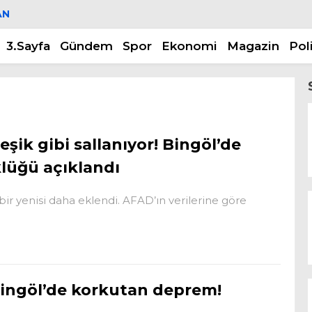
AN
3.Sayfa
Gündem
Spor
Ekonomi
Magazin
Pol
eşik gibi sallanıyor! Bingöl’de
lüğü açıklandı
r yenisi daha eklendi. AFAD’ın verilerine göre
ingöl’de korkutan deprem!