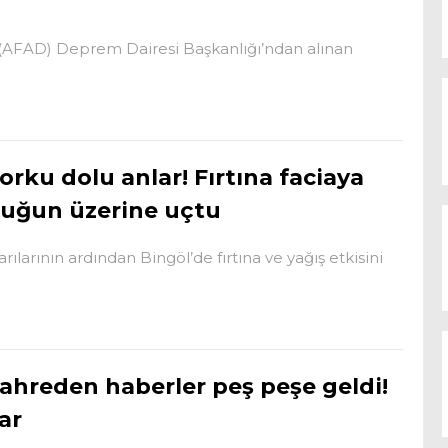
 (AFAD) Deprem Dairesi Başkanlığı’ndan alınan
orku dolu anlar! Fırtına faciaya
cuğun üzerine uçtu
larının ardından Bingöl’de fırtına ve yağış etkisini
ahreden haberler peş peşe geldi!
ar