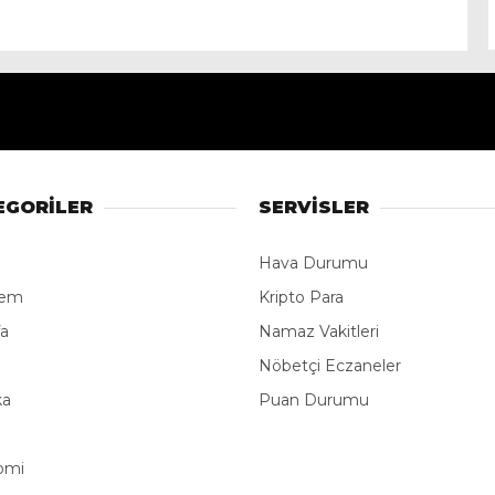
EGORİLER
SERVİSLER
Hava Durumu
dem
Kripto Para
fa
Namaz Vakitleri
e
Nöbetçi Eczaneler
ka
Puan Durumu
omi