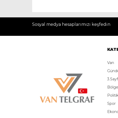
Sosyal medya hesaplarımızı keşfedin
KAT
Van
Gün
3.Say
Bölg
Politi
Spor
Ekon