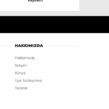
kaybetti
Instagram
Youtube
TikTok
HAKKIMIZDA
LinkedIn
Hakkımızda
İletişim
Telegram
Künye
Üye Sözleşmesi
Yazarlar