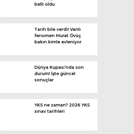
belli oldu
Van
Bölge
Tarih bile verdi! Vanlı
fenomen Murat Övüç
3.Sayfa
bakın kimle evleniyor
Gündem
Spor
Dünya Kupası’nda son
durum! İşte güncel
Ekonomi
sonuçlar
Magazin
Politika
YKS ne zaman? 2026 YKS
Dünya
sınav tarihleri
Eğitim