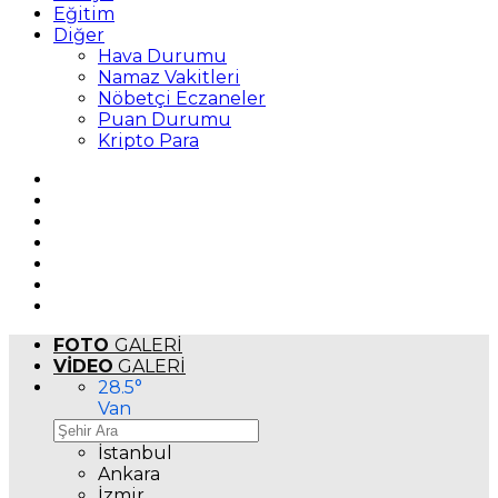
Eğitim
Diğer
Hava Durumu
Namaz Vakitleri
Nöbetçi Eczaneler
Puan Durumu
Kripto Para
FOTO
GALERİ
VİDEO
GALERİ
28.5
°
Van
İstanbul
Ankara
İzmir