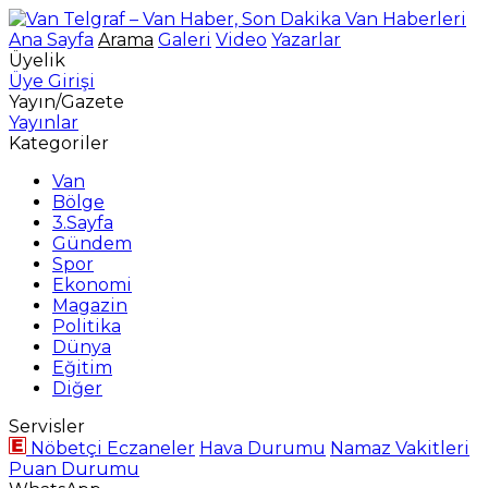
Ana Sayfa
Arama
Galeri
Video
Yazarlar
Üyelik
Üye Girişi
Yayın/Gazete
Yayınlar
Kategoriler
Van
Bölge
3.Sayfa
Gündem
Spor
Ekonomi
Magazin
Politika
Dünya
Eğitim
Diğer
Servisler
Nöbetçi Eczaneler
Hava Durumu
Namaz Vakitleri
Puan Durumu