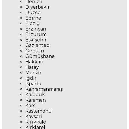
Denizli
Diyarbakır
Düzce
Edirne
Elazığ
Erzincan
Erzurum
Eskişehir
Gaziantep
Giresun
Gümüşhane
Hakkari
Hatay
Mersin
Iğdır
Isparta
Kahramanmaraş
Karabük
Karaman
Kars
Kastamonu
Kayseri
Kırıkkale
Kırklareli