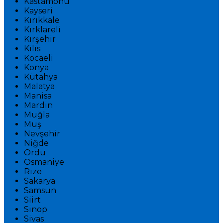
Kastamonu
Kayseri
Kırıkkale
Kırklareli
Kırşehir
Kilis
Kocaeli
Konya
Kütahya
Malatya
Manisa
Mardin
Muğla
Muş
Nevşehir
Niğde
Ordu
Osmaniye
Rize
Sakarya
Samsun
Siirt
Sinop
Sivas