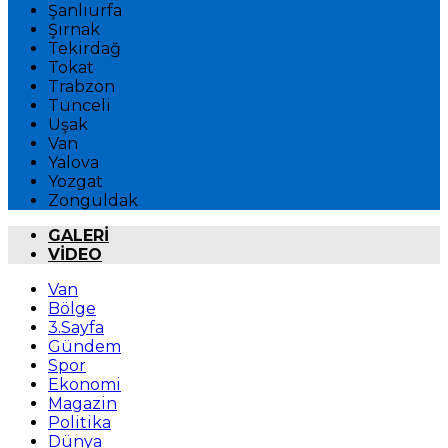
Şanlıurfa
Şırnak
Tekirdağ
Tokat
Trabzon
Tunceli
Uşak
Van
Yalova
Yozgat
Zonguldak
GALERİ
VİDEO
Van
Bölge
3.Sayfa
Gündem
Spor
Ekonomi
Magazin
Politika
Dünya