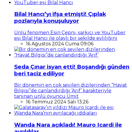
Bilal Hancı’yı ifşa etmişti! Çıplak
pozlarıyla konuşuluyor
Ünlü fenomen Esin Çepni, şarkıcı ve YouTuber
eşi Bilal Hancı ile olaylı bir şekilde evliliğini
16 Ağustos 2024 Cuma 09:06
Seda Çınar isyan etti! Boşandığı günden
beri taciz ediliyor
Bir dönemin en çok sevilen dizilerinden “Hayat
Bilgisi”de canlandırdığı ‘Arif’ karakteriyle
tanınan ünlü oyuncu Ümit
16 Temmuz 2024 Salı 13:26
Wanda Nara açıkladı! Mauro Icardi ile
ayrıldılar