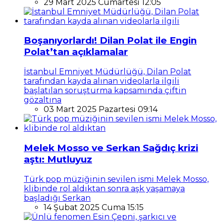
29 Mart 2025 Cumartesi 12:05
Boşanıyorlardı! Dilan Polat ile Engin
Polat’tan açıklamalar
İstanbul Emniyet Müdürlüğü, Dilan Polat
tarafından kayda alınan videolarla ilgili
başlatılan soruşturma kapsamında çiftin
gözaltına
03 Mart 2025 Pazartesi 09:14
Melek Mosso ve Serkan Sağdıç krizi
aştı: Mutluyuz
Türk pop müziğinin sevilen ismi Melek Mosso,
klibinde rol aldıktan sonra aşk yaşamaya
başladığı Serkan
14 Şubat 2025 Cuma 15:15