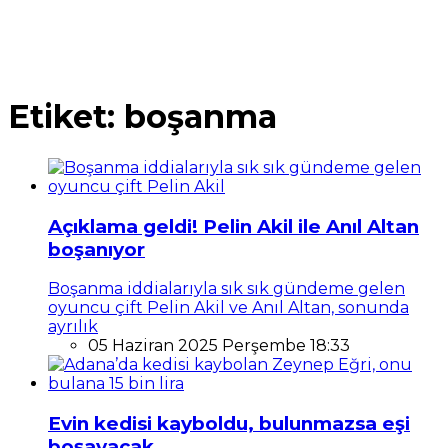
Etiket:
boşanma
Açıklama geldi! Pelin Akil ile Anıl Altan
boşanıyor
Boşanma iddialarıyla sık sık gündeme gelen
oyuncu çift Pelin Akil ve Anıl Altan, sonunda
ayrılık
05 Haziran 2025 Perşembe 18:33
Evin kedisi kayboldu, bulunmazsa eşi
boşayacak