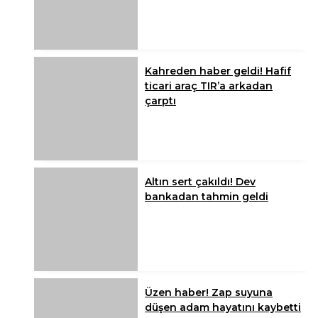
Kahreden haber geldi! Hafif
ticari araç TIR’a arkadan
çarptı
Altın sert çakıldı! Dev
bankadan tahmin geldi
Üzen haber! Zap suyuna
düşen adam hayatını kaybetti