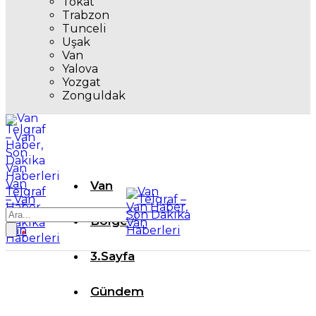
Tokat
Trabzon
Tunceli
Uşak
Van
Yalova
Yozgat
Zonguldak
Van
Van
Telgraf
– Van
Haber,
Son
Bölge
Dakika
Van
Haberleri
3.Sayfa
Gündem