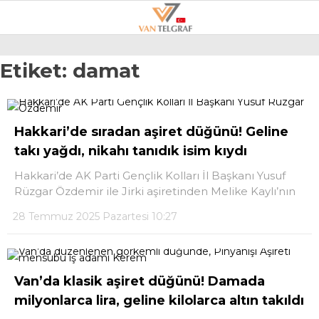
22.4
°
VAN
Etiket:
damat
GALERİ
VİDEO
VAN
Hakkari’de sıradan aşiret düğünü! Geline
BÖLGE
takı yağdı, nikahı tanıdık isim kıydı
3.SAYFA
Hakkari’de AK Parti Gençlik Kolları İl Başkanı Yusuf
Rüzgar Özdemir ile Jirki aşiretinden Melike Kaylı’nın
GÜNDEM
28 Temmuz 2025 Pazartesi 10:27
SPOR
EKONOMI
Van’da klasik aşiret düğünü! Damada
MAGAZIN
milyonlarca lira, geline kilolarca altın takıldı
POLITIKA