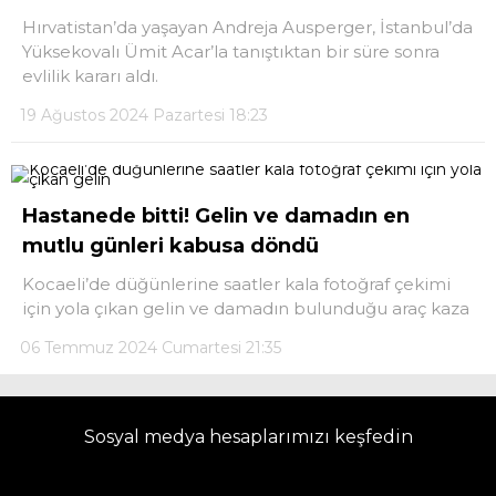
Hırvatistan’da yaşayan Andreja Ausperger, İstanbul’da
Yüksekovalı Ümit Acar’la tanıştıktan bir süre sonra
LinkedIn
evlilik kararı aldı.
19 Ağustos 2024 Pazartesi 18:23
Telegram
Hastanede bitti! Gelin ve damadın en
mutlu günleri kabusa döndü
Kocaeli’de düğünlerine saatler kala fotoğraf çekimi
için yola çıkan gelin ve damadın bulunduğu araç kaza
06 Temmuz 2024 Cumartesi 21:35
Sosyal medya hesaplarımızı keşfedin