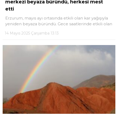
merkezi beyaza büründü, herkesi mest
etti
DÜNYA
Erzurum, mayıs ayı ortasında etkili olan kar yağışıyla
EĞITIM
yeniden beyaza büründü. Gece saatlerinde etkili olan
WhatsApp İhbar
DIĞER
14 Mayıs 2025 Çarşamba 13:13
Hattı
Facebook
Instagram
Youtube
TikTok