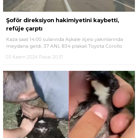
Şoför direksiyon hakimiyetini kaybetti,
refüje çarptı
Kaza saat 14.00 sularında Aşkale ilçesi yakınlarında
meydana geldi. 37 ANL 834 plakalı Toyota Corollo
03 Kasım 2024 Pazar 20:31