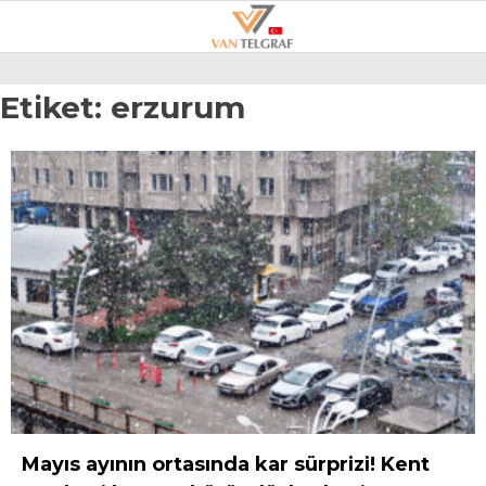
27.6
°
VAN
Etiket:
erzurum
GALERİ
VİDEO
VAN
BÖLGE
3.SAYFA
GÜNDEM
SPOR
EKONOMI
MAGAZIN
Mayıs ayının ortasında kar sürprizi! Kent
POLITIKA