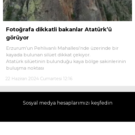
Fotoğrafa dikkatli bakanlar Atatürk’ü
görüyor
Erzurum’un Pehlivanlı Mahallesi’nde üzerinde bir
kayada bulunan silüet dikkat çekiyor.
Atatürk silüetinin bulunduğu kaya bölge sakinlerinin
buluşma noktası
22 Haziran 2024 Cumartesi 12:16
Sosyal medya hesaplarımızı keşfedin