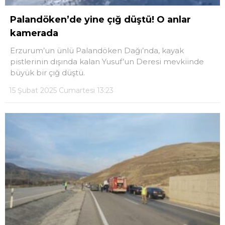
Palandöken’de yine çığ düştü! O anlar
kamerada
Erzurum’un ünlü Palandöken Dağı’nda, kayak
pistlerinin dışında kalan Yusuf’un Deresi mevkiinde
büyük bir çığ düştü.
15 Şubat 2025 Cumartesi 13:23