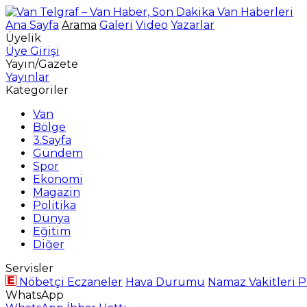
Ana Sayfa
Arama
Galeri
Video
Yazarlar
Üyelik
Üye Girişi
Yayın/Gazete
Yayınlar
Kategoriler
Van
Bölge
3.Sayfa
Gündem
Spor
Ekonomi
Magazin
Politika
Dünya
Eğitim
Diğer
Servisler
Nöbetçi Eczaneler
Hava Durumu
Namaz Vakitleri
P
WhatsApp