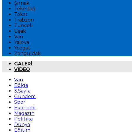
Şırnak
Tekirdağ
Tokat
Trabzon
Tunceli
Uşak
Van
Yalova
Yozgat
Zonguldak
GALERİ
VİDEO
Van
Bölge
3.Sayfa
Gündem
Spor
Ekonomi
Magazin
Politika
Dünya
Eğitim