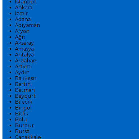
İstanbul
Ankara
İzmir
Adana
Adıyaman
Afyon
Ağrı
Aksaray
Amasya
Antalya
Ardahan
Artvin
Aydın
Balıkesir
Bartın
Batman
Bayburt
Bilecik
Bingöl
Bitlis
Bolu
Burdur
Bursa
Çanakkale