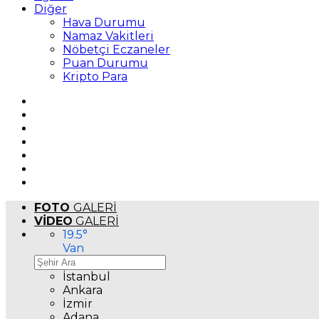
Diğer
Hava Durumu
Namaz Vakitleri
Nöbetçi Eczaneler
Puan Durumu
Kripto Para
FOTO
GALERİ
VİDEO
GALERİ
19.5
°
Van
İstanbul
Ankara
İzmir
Adana