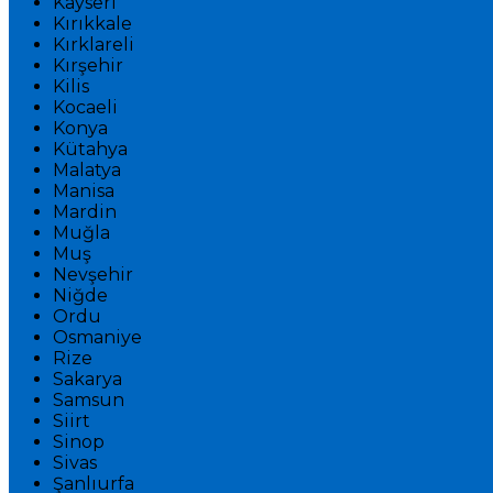
Kayseri
Kırıkkale
Kırklareli
Kırşehir
Kilis
Kocaeli
Konya
Kütahya
Malatya
Manisa
Mardin
Muğla
Muş
Nevşehir
Niğde
Ordu
Osmaniye
Rize
Sakarya
Samsun
Siirt
Sinop
Sivas
Şanlıurfa