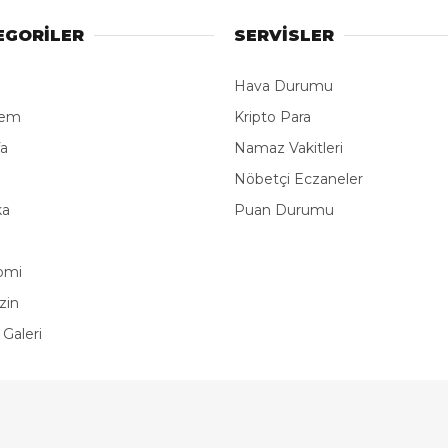
EGORİLER
SERVİSLER
Hava Durumu
dem
Kripto Para
fa
Namaz Vakitleri
e
Nöbetçi Eczaneler
ka
Puan Durumu
omi
zin
 Galeri