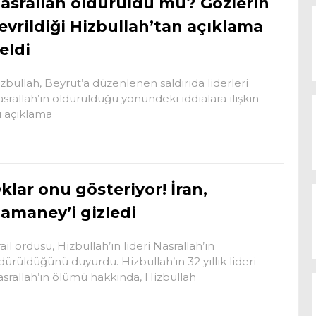
asrallah öldürüldü mü? Gözlerin
evrildiği Hizbullah’tan açıklama
eldi
zbullah, Beyrut’a düzenlenen saldırıda liderleri
srallah’ın öldürüldüğü yönündeki iddialara ilişkin
ı açıklama
klar onu gösteriyor! İran,
amaney’i gizledi
rail ordusu, Hizbullah’ın lideri Nasrallah’ın
dürüldüğünü duyurdu. Hizbullah’ın 32 yıllık lideri
srallah’ın ölümü hakkında, Hizbullah