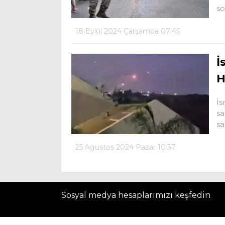
so
18 Eylül 2024 Çarşamba 07:45
İ
H
İs
sa
sa
25 Ağustos 2024 Pazar 10:37
Sosyal medya hesaplarımızı keşfedin