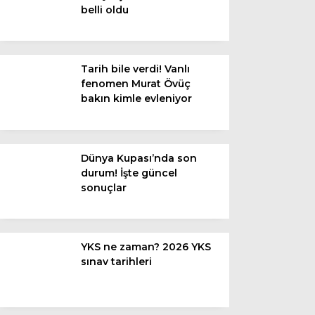
belli oldu
Van
Bölge
Tarih bile verdi! Vanlı
fenomen Murat Övüç
3.Sayfa
bakın kimle evleniyor
Gündem
Spor
Dünya Kupası’nda son
durum! İşte güncel
Ekonomi
sonuçlar
Magazin
Politika
YKS ne zaman? 2026 YKS
Dünya
sınav tarihleri
Eğitim