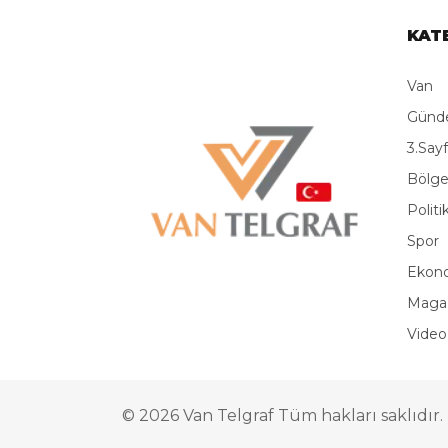
KAT
Van
Gün
3.Say
Bölg
Politi
Spor
Ekon
Maga
Video
© 2026 Van Telgraf Tüm hakları saklıdır.