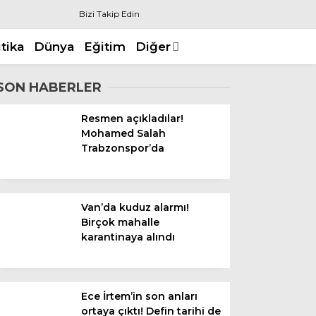
Bizi Takip Edin
itika
Dünya
Eğitim
Diğer
SON HABERLER
Resmen açıkladılar!
Mohamed Salah
Trabzonspor’da
Van’da kuduz alarmı!
Birçok mahalle
karantinaya alındı
Ece İrtem’in son anları
ortaya çıktı! Defin tarihi de