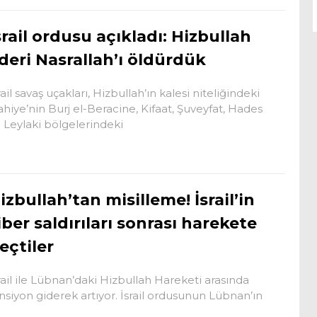
srail ordusu açıkladı: Hizbullah
ideri Nasrallah’ı öldürdük
rail savaş uçakları, Hizbullah’ın kalesi niteliğindeki
hiye’nin Burj el-Beracine, Kifaat, Şuveyfat, Hades
 Leylaki bölgelerindeki
izbullah’tan misilleme! İsrail’in
iber saldırıları sonrası harekete
eçtiler
rail ile Lübnan’daki Hizbullah Hareketi arasında
nsiyon giderek artıyor. İsrail ordusunun Lübnan’ın