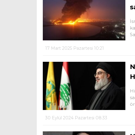
s
İs
ka
Sa
17 Mart 2025 Pazartesi 10:21
N
H
Hi
sa
ör
30 Eylül 2024 Pazartesi 08:33