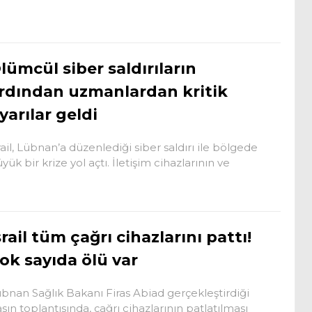
lümcül siber saldırıların
rdından uzmanlardan kritik
yarılar geldi
rail, Lübnan’a düzenlediği siber saldırı ile bölgede
yük bir krize yol açtı. İletişim cihazlarının ve
srail tüm çağrı cihazlarını pattı!
ok sayıda ölü var
bnan Sağlık Bakanı Firas Abiad gerçekleştirdiği
sın toplantısında, çağrı cihazlarının patlatılması