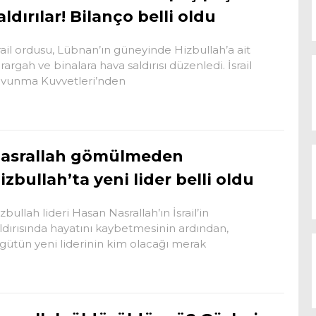
aldırılar! Bilanço belli oldu
rail ordusu, Lübnan’ın güneyinde Hizbullah’a ait
rargah ve binalara hava saldırısı düzenledi. İsrail
vunma Kuvvetleri’nden
asrallah gömülmeden
izbullah’ta yeni lider belli oldu
zbullah lideri Hasan Nasrallah’ın İsrail’in
ldırısında hayatını kaybetmesinin ardından,
gütün yeni liderinin kim olacağı merak