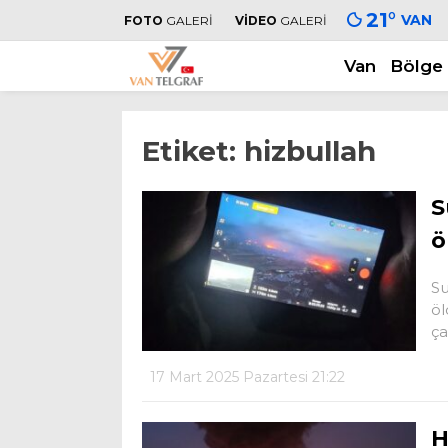
21
°
VAN
FOTO
GALERİ
VİDEO
GALERİ
Van
Bölge
Etiket:
hizbullah
S
ö
Su
öl
ça
17 Mart 2025 Pazartesi 21:22
H