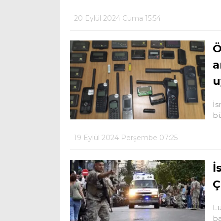
20 Eylül 2024 Cuma 15:54
Ö
a
u
İs
bü
19 Eylül 2024 Perşembe 07:25
İ
Ç
Lü
ba