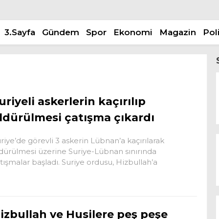
3.Sayfa
Gündem
Spor
Ekonomi
Magazin
Pol
uriyeli askerlerin kaçırılıp
ldürülmesi çatışma çıkardı
riye’de görevli 3 askerin Lübnan’a kaçırılarak
dürülmesi üzerine Suriye-Lübnan sınırında
tışmalar başladı. Suriye ordusu, Hizbullah’a
izbullah ve Husilere peş peşe