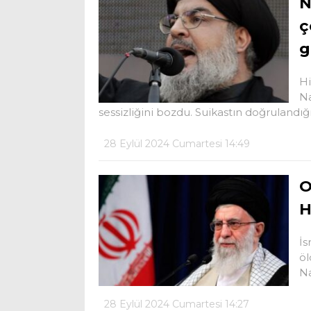
N
ç
g
Hi
Na
sessizliğini bozdu. Suikastın doğrulandığ
28 Eylül 2024 Cumartesi 14:49
O
H
İs
öl
Na
28 Eylül 2024 Cumartesi 14:27