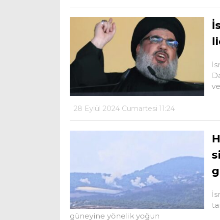
İ
l
İs
Da
ve
28 Eylül 2024 Cumartesi 11:24
H
s
g
İs
ta
güneyine yönelik yoğun