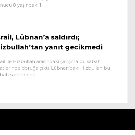
nucu 8 yaşındaki 1
srail, Lübnan’a saldırdı;
izbullah’tan yanıt gecikmedi
rail ile Hizbullah arasındaki çatışma bu sabah
atlerinde doruğa çıktı. Lübnan’daki Hizbullah bu
bah saatlerinde