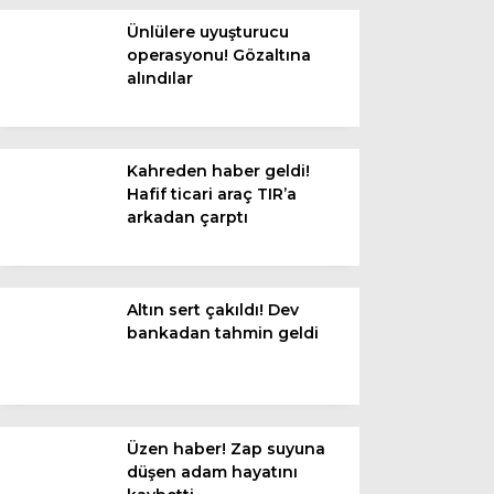
Diğer
Ünlülere uyuşturucu
operasyonu! Gözaltına
alındılar
Kahreden haber geldi!
Hafif ticari araç TIR’a
arkadan çarptı
Altın sert çakıldı! Dev
WhatsApp İhbar
bankadan tahmin geldi
Hattı
Üzen haber! Zap suyuna
Facebook
düşen adam hayatını