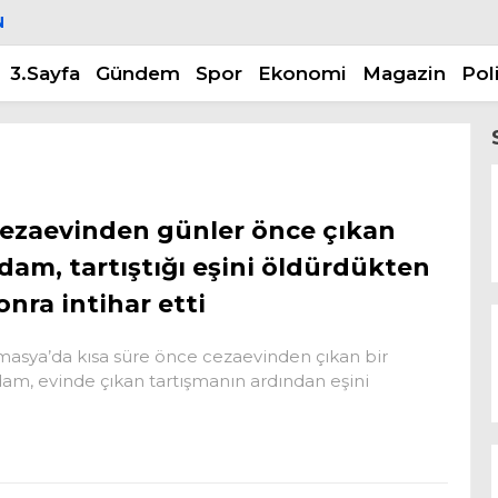
N
3.Sayfa
Gündem
Spor
Ekonomi
Magazin
Pol
ezaevinden günler önce çıkan
dam, tartıştığı eşini öldürdükten
onra intihar etti
asya’da kısa süre önce cezaevinden çıkan bir
am, evinde çıkan tartışmanın ardından eşini