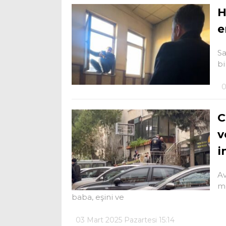
H
e
Sa
bi
0
C
v
i
Av
me
baba, eşini ve
03 Mart 2025 Pazartesi 15:14