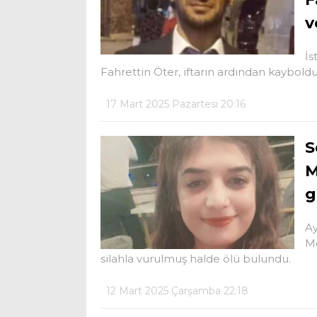
v
İs
Fahrettin Öter, iftarın ardından kaybold
17 Mart 2025 Pazartesi 20:16
S
M
g
Ay
Me
silahla vurulmuş halde ölü bulundu.
12 Mart 2025 Çarşamba 22:18