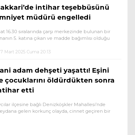
akkari’de intihar teşebbüsünü
mniyet müdürü engelledi
at 16.30 sıralarında çarşı merkezinde bulunan bir
nanın 5. katına çıkan ve madde bağımlısı olduğu
7 Mart 2025 Cuma 20:13
ani adam dehşeti yaşattı! Eşini
e çocuklarını öldürdükten sonra
ntihar etti
cılar ilçesine bağlı Denizköşkler Mahallesi’nde
ydana gelen korkunç olayda, cinnet geçiren bir