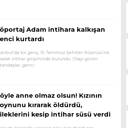
öportaj Adam intihara kalkışan
enci kurtardı
tanbul’da bir genç, 15 Temmuz Şehitler Köprüsü’ne
karak intihar girişiminde bulundu. Olayı gören
tandaşlar, genci
öyle anne olmaz olsun! Kızının
oynunu kırarak öldürdü,
ileklerini kesip intihar süsü verdi
akum ilçesinde yaşanan olay, kan donduran