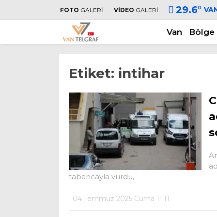
29.6
°
VA
FOTO
GALERİ
VİDEO
GALERİ
Van
Bölge
Etiket:
intihar
C
a
s
Am
ad
tabancayla vurdu,
04 Temmuz 2025 Cuma 11:11