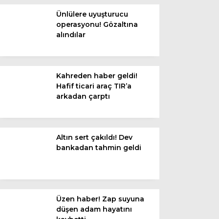
Diğer
Ünlülere uyuşturucu
operasyonu! Gözaltına
alındılar
Kahreden haber geldi!
Hafif ticari araç TIR’a
arkadan çarptı
Altın sert çakıldı! Dev
WhatsApp İhbar
bankadan tahmin geldi
Hattı
Üzen haber! Zap suyuna
Facebook
düşen adam hayatını