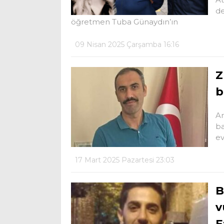
de
öğretmen Tuba Günaydın’ın
09 Nisan 2025 Çarşamba 16:16
Z
b
Am
ba
ev
17 Mart 2025 Pazartesi 23:03
B
v
F