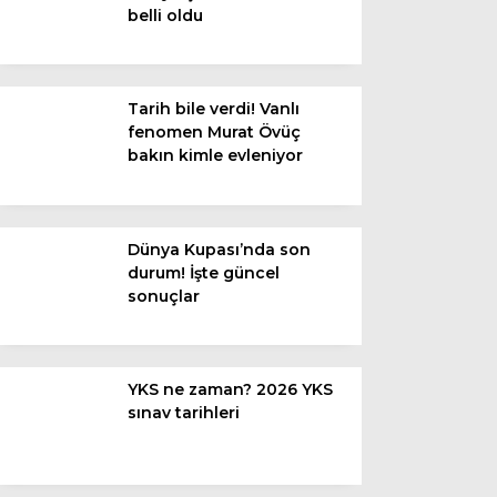
belli oldu
Van
Bölge
Tarih bile verdi! Vanlı
fenomen Murat Övüç
3.Sayfa
bakın kimle evleniyor
Gündem
Spor
Dünya Kupası’nda son
durum! İşte güncel
Ekonomi
sonuçlar
Magazin
Politika
YKS ne zaman? 2026 YKS
Dünya
sınav tarihleri
Eğitim