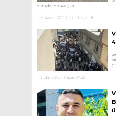
ta
detaylar ortaya çıktı.
16 Kasım 2024 Cumartesi 11:18
V
4
Şa
ai
Gü
13 Ekim 2024 Pazar 07:25
V
B
ü