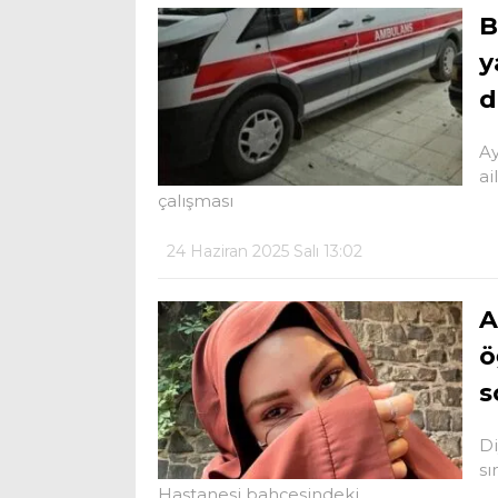
B
y
d
Ay
ai
çalışması
24 Haziran 2025 Salı 13:02
A
ö
s
Di
sı
Hastanesi bahçesindeki