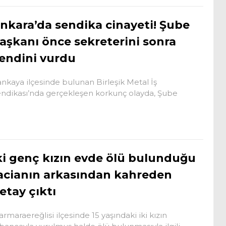
nkara’da sendika cinayeti! Şube
aşkanı önce sekreterini sonra
endini vurdu
nkaya ilçesinde bulunan Birleşik Metal İş
ndikası’nda gerçekleşen korkunç olayda, Şube
ki genç kızın evde ölü bulunduğu
acianın arkasından kahreden
etay çıktı
rmaraereğlisi ilçesinde 15 yaşındaki iki kızın