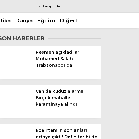
Bizi Takip Edin
itika
Dünya
Eğitim
Diğer
SON HABERLER
Resmen açıkladılar!
Mohamed Salah
Trabzonspor’da
Van’da kuduz alarmı!
Birçok mahalle
karantinaya alındı
Ece İrtem’in son anları
ortaya çıktı! Defin tarihi de