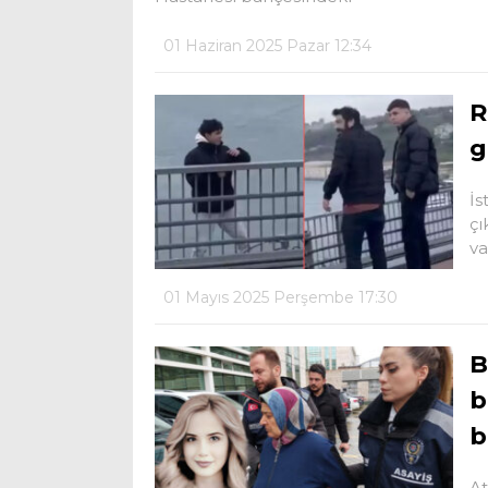
01 Haziran 2025 Pazar 12:34
R
g
İs
çı
va
01 Mayıs 2025 Perşembe 17:30
B
b
b
At