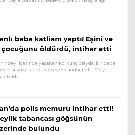
bancayla vurulmuş halde ölü bulunmasıyla ilgili
anlı baba katliam yaptı! Eşini ve
 çocuğunu öldürdü, intihar etti
hinbey ilçesinde yaşanan korkunç olayda, bir baba
lesini silahla katlettikten sonra intihar etti. Olay,
zelvadi
an’da polis memuru intihar etti!
eylik tabancası göğsünün
zerinde bulundu