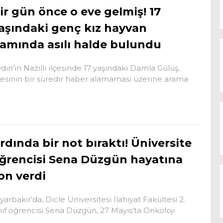
ir gün önce o eve gelmiş! 17
aşındaki genç kız hayvan
amında asılı halde bulundu
dın’ın Nazilli ilçesinde 17 yaşındaki Damla Gülüş,
lesinin bir süredir haber alamaması üzerine arama
rdında bir not bıraktı! Üniversite
ğrencisi Sena Düzgün hayatına
on verdi
yarbakır’da, Dicle Üniversitesi İlahiyat Fakültesi 2.
nıf öğrencisi Sena Düzgün, 27 Mayıs’ta Onkoloji