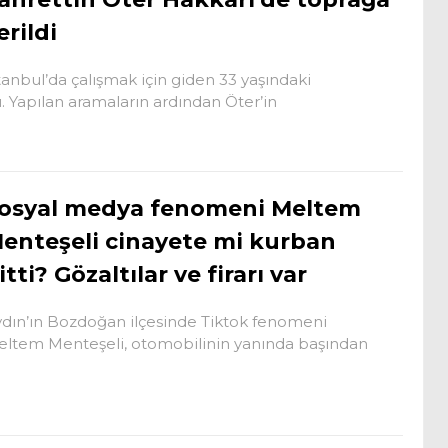
erildi
tanbul’da çalışmak için giden 33 yaşındaki
u. Yapılan aramaların ardından Öter’in
osyal medya fenomeni Meltem
enteşeli cinayete mi kurban
itti? Gözaltılar ve firarı var
dın’ın Bozdoğan ilçesinde Tiktok fenomeni
ltem Menteşeli, otomobilinin yanında başından