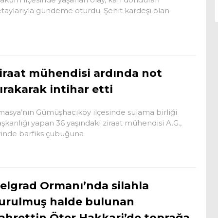
taylarıyla gündeme oturdu. Şehit kardeşi olan
iraat mühendisi ardında not
ırakarak intihar etti
asya’nın Gümüşhacıköy ilçesinde sulama birliği
şkanlığı yapan 36 yaşındaki ziraat mühendisi A.G.,
inde barfiks çubuğuna
elgrad Ormanı’nda silahla
urulmuş halde bulunan
ahrettin Öter Hakkari’de toprağa