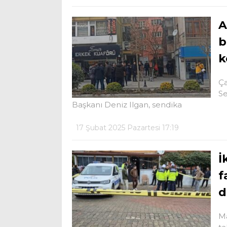
A
b
k
Ça
Se
Başkanı Deniz Ilgan, sendika
17 Şubat 2025 Pazartesi 17:19
İ
f
d
Ma