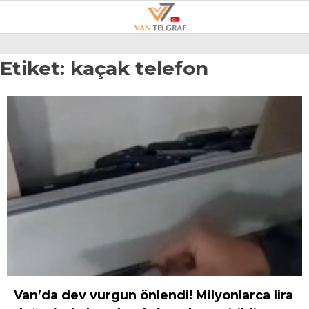
26.3
°
VAN
Etiket:
kaçak telefon
GALERİ
VİDEO
VAN
BÖLGE
3.SAYFA
GÜNDEM
SPOR
EKONOMI
MAGAZIN
Van’da dev vurgun önlendi! Milyonlarca lira
POLITIKA