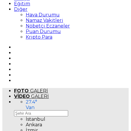
Eğitim
Diğer
Hava Durumu
Namaz Vakitleri
Nöbetçi Eczaneler
Puan Durumu
Kripto Para
FOTO
GALERİ
VİDEO
GALERİ
27.4
°
Van
İstanbul
Ankara
İzmir