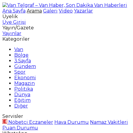
Ana Sayfa
Arama
Galeri
Video
Yazarlar
Üyelik
Üye Girişi
Yayın/Gazete
Yayınlar
Kategoriler
Van
Bölge
3.Sayfa
Gündem
Spor
Ekonomi
Magazin
Politika
Dünya
Eğitim
Diğer
Servisler
Nöbetçi Eczaneler
Hava Durumu
Namaz Vakitleri
Puan Durumu