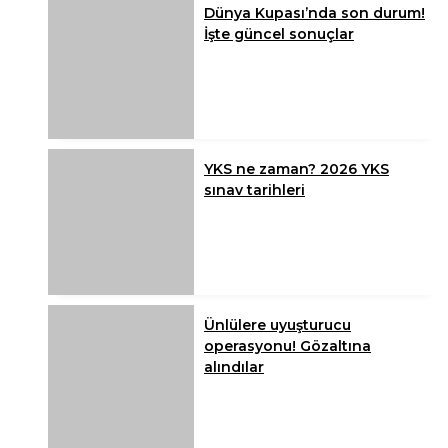
Dünya Kupası’nda son durum!
İşte güncel sonuçlar
YKS ne zaman? 2026 YKS
sınav tarihleri
Ünlülere uyuşturucu
operasyonu! Gözaltına
alındılar