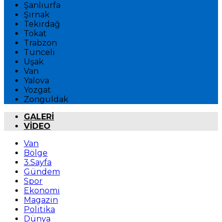
Şanlıurfa
Şırnak
Tekirdağ
Tokat
Trabzon
Tunceli
Uşak
Van
Yalova
Yozgat
Zonguldak
GALERİ
VİDEO
Van
Bölge
3.Sayfa
Gündem
Spor
Ekonomi
Magazin
Politika
Dünya