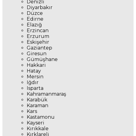
Denizli
Diyarbakır
Düzce
Edirne
Elazığ
Erzincan
Erzurum
Eskişehir
Gaziantep
Giresun
Gümüşhane
Hakkari
Hatay
Mersin
Iğdır
Isparta
Kahramanmaraş
Karabük
Karaman
Kars
Kastamonu
Kayseri
Kırıkkale
Kırklareli