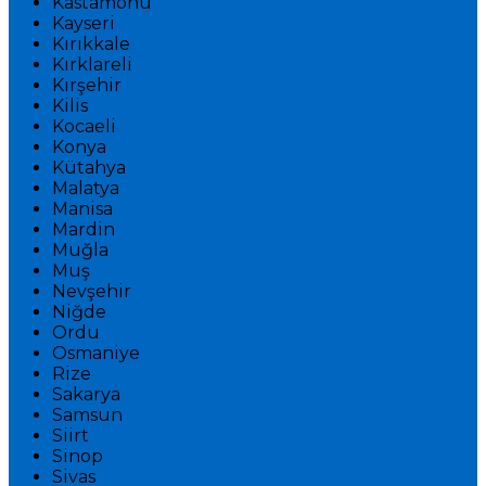
Kastamonu
Kayseri
Kırıkkale
Kırklareli
Kırşehir
Kilis
Kocaeli
Konya
Kütahya
Malatya
Manisa
Mardin
Muğla
Muş
Nevşehir
Niğde
Ordu
Osmaniye
Rize
Sakarya
Samsun
Siirt
Sinop
Sivas