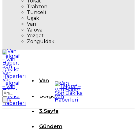
Tokat
Trabzon
Tunceli
Uşak
Van
Yalova
Yozgat
Zonguldak
Van
Van
Telgraf
– Van
Haber,
Son
Bölge
Dakika
Van
Haberleri
3.Sayfa
Gündem