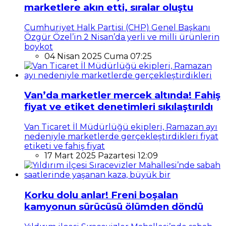
marketlere akın etti, sıralar oluştu
Cumhuriyet Halk Partisi (CHP) Genel Başkanı
Özgür Özel’in 2 Nisan’da yerli ve milli ürünlerin
boykot
04 Nisan 2025 Cuma 07:25
Van’da marketler mercek altında! Fahiş
fiyat ve etiket denetimleri sıkılaştırıldı
Van Ticaret İl Müdürlüğü ekipleri, Ramazan ayı
nedeniyle marketlerde gerçekleştirdikleri fiyat
etiketi ve fahiş fiyat
17 Mart 2025 Pazartesi 12:09
Korku dolu anlar! Freni boşalan
kamyonun sürücüsü ölümden döndü