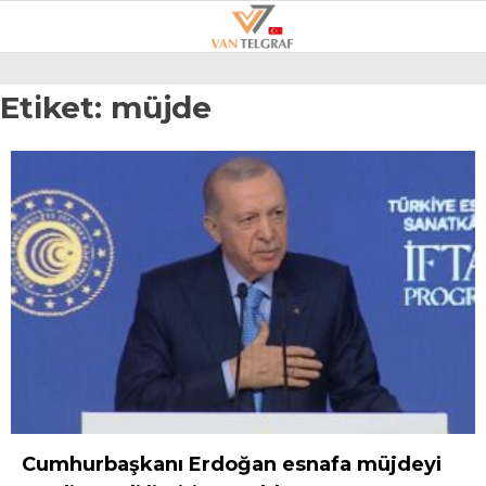
22.4
°
VAN
Etiket:
müjde
GALERİ
VİDEO
VAN
BÖLGE
3.SAYFA
GÜNDEM
SPOR
EKONOMI
MAGAZIN
Cumhurbaşkanı Erdoğan esnafa müjdeyi
POLITIKA