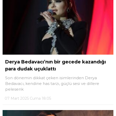
Derya Bedavacı’nın bir gecede kazandığı
para dudak uçuklattı
Son dönemin dikkat çeken isimlerinden Derya
Bedavacı, kendine has tarzı, güçlü sesi ve dillere
pelesenk
07 Mart 2025 Cuma 18:05