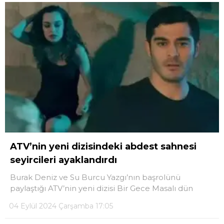
ATV’nin yeni dizisindeki abdest sahnesi
seyircileri ayaklandırdı
Burak Deniz ve Su Burcu Yazgı’nın başrolünü
paylaştığı ATV’nin yeni dizisi Bir Gece Masalı dün
04 Eylül 2024 Çarşamba 17:05