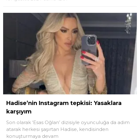
Hadise’nin Instagram tepkisi: Yasaklara
karşıyım
Son olarak ‘Esas Oğlan’ dizisiyle oyunculuğa da adım
atarak herkesi şaşırtan Hadise, kendisinden
konuşturmaya devam