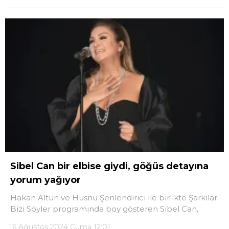
Sibel Can bir elbise giydi, göğüs detayına
yorum yağıyor
Hakan Altun ve Hüsnü Şenlendirici ile birlikte Şarkılar
Bizi Söyler programında boy gösteren Sibel Can,
16 Ağustos 2024 Cuma 12:01