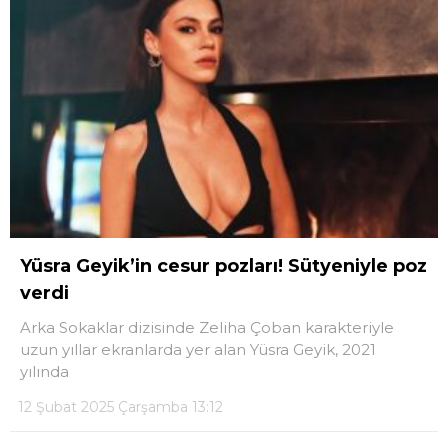
Yüsra Geyik’in cesur pozları! Sütyeniyle poz
verdi
Arka Sokaklar dizisinde Zeliha Çoban karakteriyle
uzun yıllar ekranlarda yer alan Yüsra Geyik, 2021
yılında
12 Şubat 2025 Çarşamba 13:12