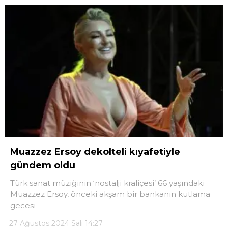
Muazzez Ersoy dekolteli kıyafetiyle
gündem oldu
Türk sanat müziğinin ‘nostalji kraliçesi’ 66 yaşındaki
Muazzez Ersoy, önceki akşam bir bankanın kutlama
gecesi
27 Ağustos 2024 Salı 14:27