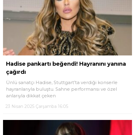
LinkedIn
Telegram
Hadise pankartı beğendi! Hayranını yanına
çağırdı
Ünlü sanatçı Hadise, Stuttgart’ta verdiği konserle
hayranlarıyla buluştu. Sahne performansı ve özel
anlarıyla dikkat çeken
23 Nisan 2025 Çarşamba 16:05