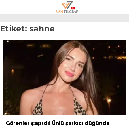
22.4
°
VAN
Etiket:
sahne
GALERİ
VİDEO
VAN
BÖLGE
3.SAYFA
GÜNDEM
SPOR
EKONOMI
MAGAZIN
Görenler şaşırdı! Ünlü şarkıcı düğünde
POLITIKA