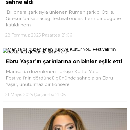
sahne aldı
DÜNYA
‘Bilionera’ şarkısıyla ünlenen Rumen şarkıcı Otilia,
Giresun’da katılacağı festival öncesi hem bir düğüne
EĞITIM
katıldı hem
WhatsApp İhbar
DIĞER
28 Temmuz 2025 Pazartesi 21:06
Hattı
Ebru Yaşar’ın şarkılarına on binler eşlik etti
Facebook
Manisa’da düzenlenen Türkiye Kültür Yolu
Festivali’nin dördüncü gününde sahne alan Ebru
Yaşar, unutulmaz bir konsere
21 Mayıs 2025 Çarşamba 21:06
Instagram
Youtube
TikTok