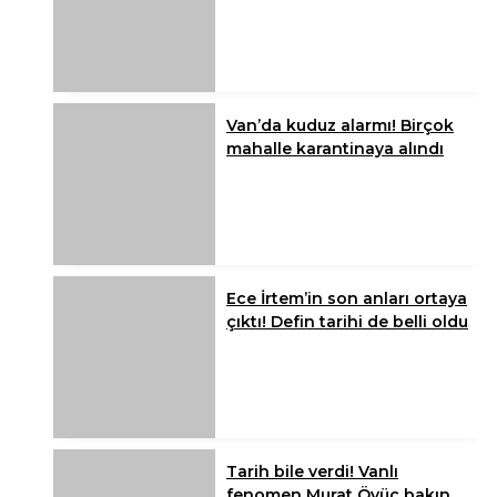
Van’da kuduz alarmı! Birçok
mahalle karantinaya alındı
Ece İrtem’in son anları ortaya
çıktı! Defin tarihi de belli oldu
Tarih bile verdi! Vanlı
fenomen Murat Övüç bakın