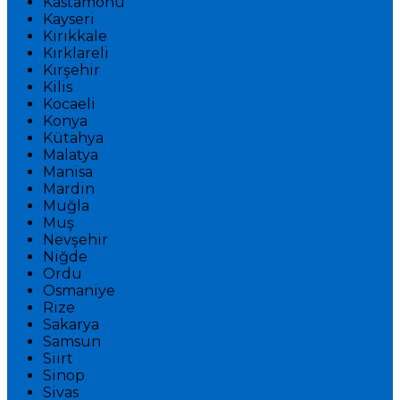
Kastamonu
Kayseri
Kırıkkale
Kırklareli
Kırşehir
Kilis
Kocaeli
Konya
Kütahya
Malatya
Manisa
Mardin
Muğla
Muş
Nevşehir
Niğde
Ordu
Osmaniye
Rize
Sakarya
Samsun
Siirt
Sinop
Sivas