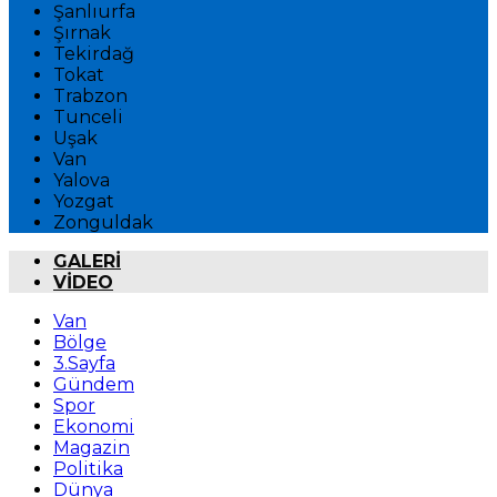
Şanlıurfa
Şırnak
Tekirdağ
Tokat
Trabzon
Tunceli
Uşak
Van
Yalova
Yozgat
Zonguldak
GALERİ
VİDEO
Van
Bölge
3.Sayfa
Gündem
Spor
Ekonomi
Magazin
Politika
Dünya