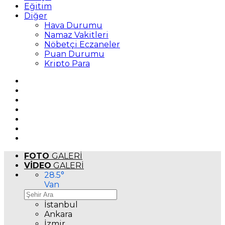
Eğitim
Diğer
Hava Durumu
Namaz Vakitleri
Nöbetçi Eczaneler
Puan Durumu
Kripto Para
FOTO
GALERİ
VİDEO
GALERİ
28.5
°
Van
İstanbul
Ankara
İzmir