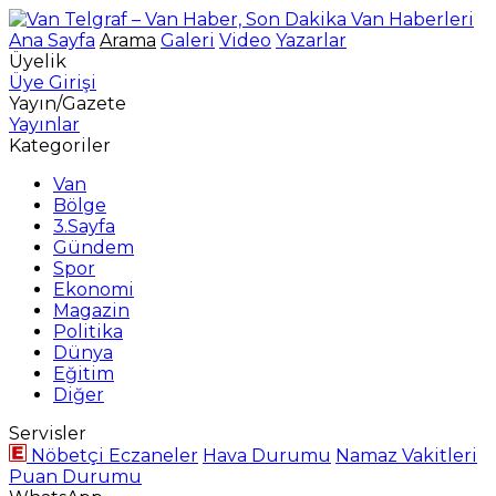
Ana Sayfa
Arama
Galeri
Video
Yazarlar
Üyelik
Üye Girişi
Yayın/Gazete
Yayınlar
Kategoriler
Van
Bölge
3.Sayfa
Gündem
Spor
Ekonomi
Magazin
Politika
Dünya
Eğitim
Diğer
Servisler
Nöbetçi Eczaneler
Hava Durumu
Namaz Vakitleri
Puan Durumu