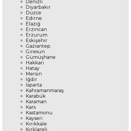
Denizli
Diyarbakır
Düzce
Edirne
Elazığ
Erzincan
Erzurum
Eskişehir
Gaziantep
Giresun
Gümüşhane
Hakkari
Hatay
Mersin
Iğdır
Isparta
Kahramanmaraş
Karabük
Karaman
Kars
Kastamonu
Kayseri
Kırıkkale
Kırklareli