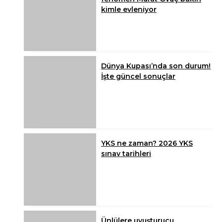
kimle evleniyor
Dünya Kupası’nda son durum!
İşte güncel sonuçlar
YKS ne zaman? 2026 YKS
sınav tarihleri
Ünlülere uyuşturucu