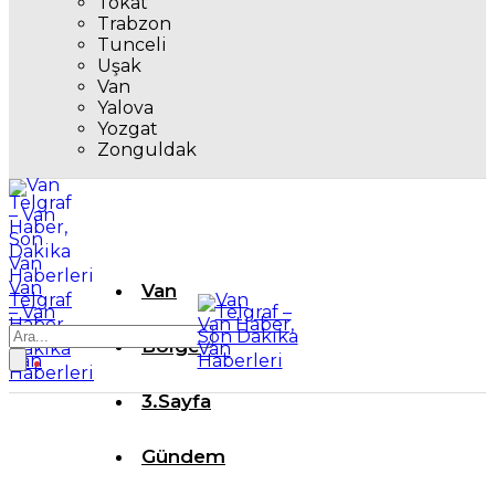
Tokat
Trabzon
Tunceli
Uşak
Van
Yalova
Yozgat
Zonguldak
Van
Van
Telgraf
– Van
Haber,
Son
Bölge
Dakika
Van
Haberleri
3.Sayfa
Gündem