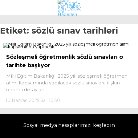
24.6
°
VAN
Etiket:
sözlü sınav tarihleri
GALERİ
VİDEO
VAN
Sözleşmeli öğretmenlik sözlü sınavları o
BÖLGE
tarihte başlıyor
3.SAYFA
Milli Eğitim Bakanlığı, 2025 yılı sözleşmeli öğretmen
alımı kapsamında yapılacak sözlü sınavlara ilişkin
GÜNDEM
önemli detayları
SPOR
10 Haziran 2025 Salı 10:30
EKONOMI
MAGAZIN
Sosyal medya hesaplarımızı keşfedin
POLITIKA