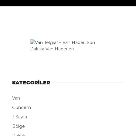
DÜNYA
EĞITIM
WhatsApp İhbar
DIĞER
Hattı
Facebook
KATEGORİLER
Van
Instagram
Gündem
3.Sayfa
Youtube
Bölge
TikTok
Politika