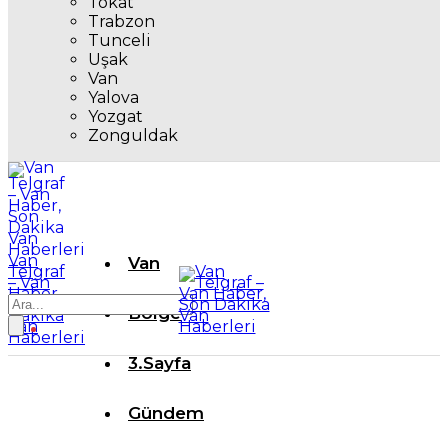
Tokat
Trabzon
Tunceli
Uşak
Van
Yalova
Yozgat
Zonguldak
Van
Van
Telgraf
– Van
Haber,
Son
Bölge
Dakika
Van
Haberleri
3.Sayfa
Gündem