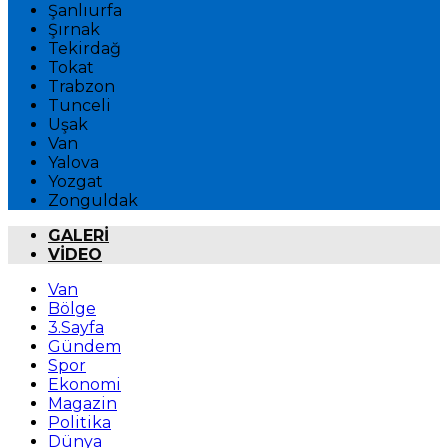
Şanlıurfa
Şırnak
Tekirdağ
Tokat
Trabzon
Tunceli
Uşak
Van
Yalova
Yozgat
Zonguldak
GALERİ
VİDEO
Van
Bölge
3.Sayfa
Gündem
Spor
Ekonomi
Magazin
Politika
Dünya