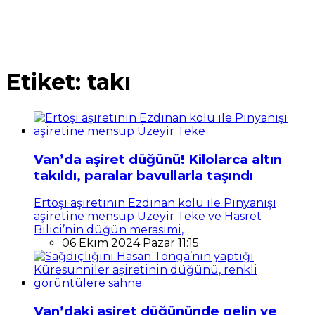
Etiket:
takı
Van’da aşiret düğünü! Kilolarca altın
takıldı, paralar bavullarla taşındı
Ertoşi aşiretinin Ezdinan kolu ile Pinyanişi
aşiretine mensup Üzeyir Teke ve Hasret
Bilici’nin düğün merasimi,
06 Ekim 2024 Pazar 11:15
Van’daki aşiret düğününde gelin ve