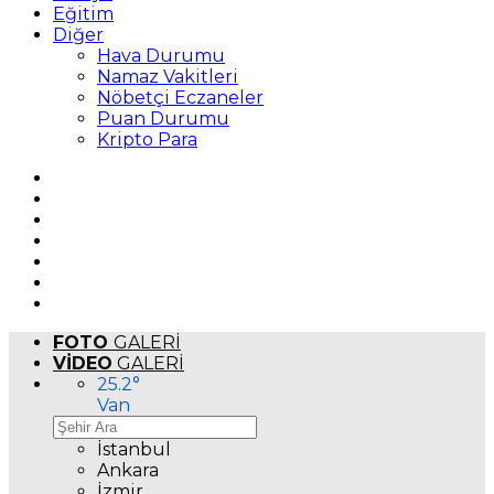
Eğitim
Diğer
Hava Durumu
Namaz Vakitleri
Nöbetçi Eczaneler
Puan Durumu
Kripto Para
FOTO
GALERİ
VİDEO
GALERİ
25.2
°
Van
İstanbul
Ankara
İzmir