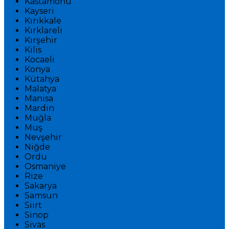
Kastamonu
Kayseri
Kırıkkale
Kırklareli
Kırşehir
Kilis
Kocaeli
Konya
Kütahya
Malatya
Manisa
Mardin
Muğla
Muş
Nevşehir
Niğde
Ordu
Osmaniye
Rize
Sakarya
Samsun
Siirt
Sinop
Sivas