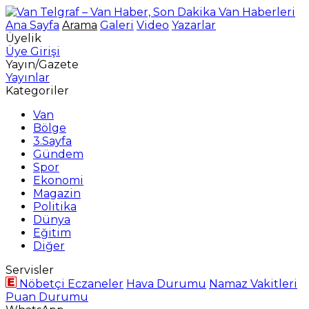
Ana Sayfa
Arama
Galeri
Video
Yazarlar
Üyelik
Üye Girişi
Yayın/Gazete
Yayınlar
Kategoriler
Van
Bölge
3.Sayfa
Gündem
Spor
Ekonomi
Magazin
Politika
Dünya
Eğitim
Diğer
Servisler
Nöbetçi Eczaneler
Hava Durumu
Namaz Vakitleri
Puan Durumu