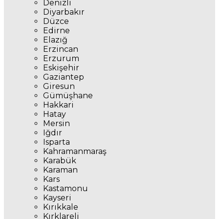
Denizli
Diyarbakır
Düzce
Edirne
Elazığ
Erzincan
Erzurum
Eskişehir
Gaziantep
Giresun
Gümüşhane
Hakkari
Hatay
Mersin
Iğdır
Isparta
Kahramanmaraş
Karabük
Karaman
Kars
Kastamonu
Kayseri
Kırıkkale
Kırklareli