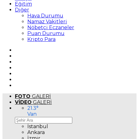
Eğitim
Diğer
Hava Durumu
Namaz Vakitleri
Nöbetçi Eczaneler
Puan Durumu
Kripto Para
FOTO
GALERİ
VİDEO
GALERİ
21.3
°
Van
İstanbul
Ankara
İzmir