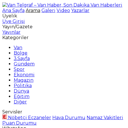
Ana Sayfa
Arama
Galeri
Video
Yazarlar
Üyelik
Üye Girişi
Yayın/Gazete
Yayınlar
Kategoriler
Van
Bölge
3.Sayfa
Gündem
Spor
Ekonomi
Magazin
Politika
Dünya
Eğitim
Diğer
Servisler
Nöbetçi Eczaneler
Hava Durumu
Namaz Vakitleri
Puan Durumu