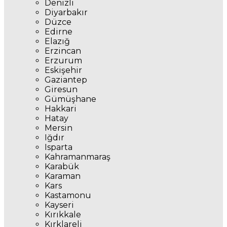
Denizli
Diyarbakır
Düzce
Edirne
Elazığ
Erzincan
Erzurum
Eskişehir
Gaziantep
Giresun
Gümüşhane
Hakkari
Hatay
Mersin
Iğdır
Isparta
Kahramanmaraş
Karabük
Karaman
Kars
Kastamonu
Kayseri
Kırıkkale
Kırklareli