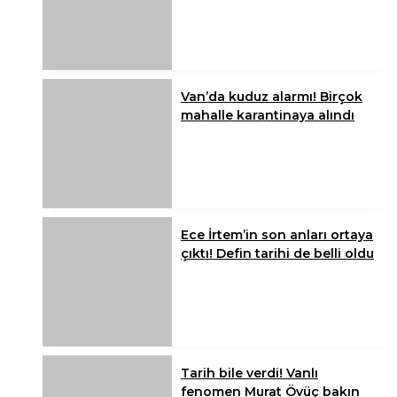
Van’da kuduz alarmı! Birçok
mahalle karantinaya alındı
Ece İrtem’in son anları ortaya
çıktı! Defin tarihi de belli oldu
Tarih bile verdi! Vanlı
fenomen Murat Övüç bakın