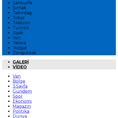
Şanlıurfa
Şırnak
Tekirdağ
Tokat
Trabzon
Tunceli
Uşak
Van
Yalova
Yozgat
Zonguldak
GALERİ
VİDEO
Van
Bölge
3.Sayfa
Gündem
Spor
Ekonomi
Magazin
Politika
Dünya