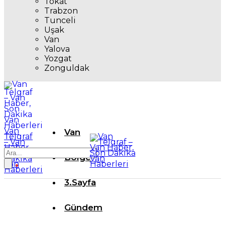
Tokat
Trabzon
Tunceli
Uşak
Van
Yalova
Yozgat
Zonguldak
Van
Van
Telgraf
– Van
Haber,
Son
Bölge
Dakika
Van
Haberleri
3.Sayfa
Gündem