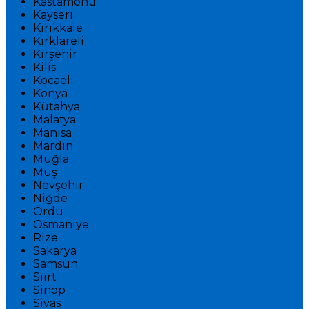
Kastamonu
Kayseri
Kırıkkale
Kırklareli
Kırşehir
Kilis
Kocaeli
Konya
Kütahya
Malatya
Manisa
Mardin
Muğla
Muş
Nevşehir
Niğde
Ordu
Osmaniye
Rize
Sakarya
Samsun
Siirt
Sinop
Sivas