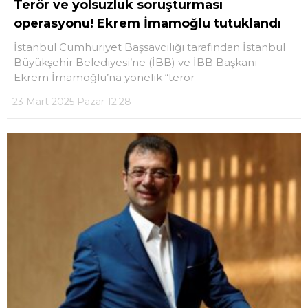
Terör ve yolsuzluk soruşturması
operasyonu! Ekrem İmamoğlu tutuklandı
LinkedIn
İstanbul Cumhuriyet Başsavcılığı tarafından İstanbul
Büyükşehir Belediyesi’ne (İBB) ve İBB Başkanı
Telegram
Ekrem İmamoğlu’na yönelik “terör
23 Mart 2025 Pazar 12:28