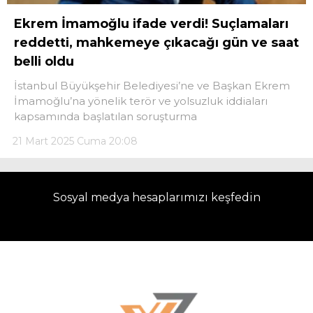
Ekrem İmamoğlu ifade verdi! Suçlamaları
reddetti, mahkemeye çıkacağı gün ve saat
belli oldu
İstanbul Büyükşehir Belediyesi’ne ve Başkan Ekrem
İmamoğlu’na yönelik terör ve yolsuzluk iddiaları
kapsamında başlatılan soruşturma
21 Mart 2025 Cuma 20:08
Sosyal medya hesaplarımızı keşfedin