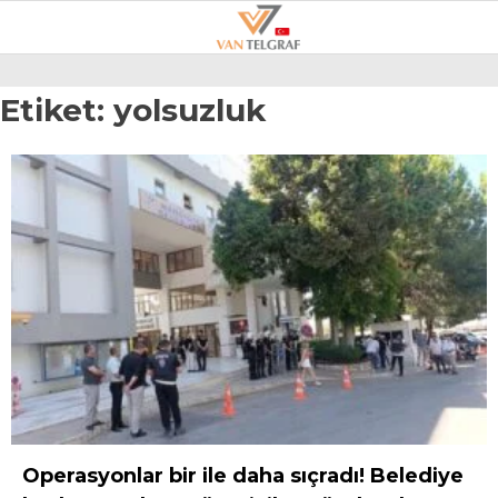
24.6
°
VAN
Etiket:
yolsuzluk
GALERİ
VİDEO
VAN
BÖLGE
3.SAYFA
GÜNDEM
SPOR
EKONOMI
MAGAZIN
Operasyonlar bir ile daha sıçradı! Belediye
POLITIKA