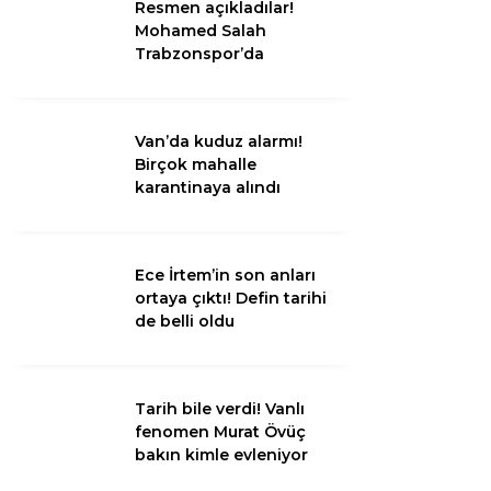
Resmen açıkladılar!
Mohamed Salah
Trabzonspor’da
Van
Bölge
Van’da kuduz alarmı!
3.Sayfa
Birçok mahalle
karantinaya alındı
Gündem
Spor
Ece İrtem’in son anları
Ekonomi
ortaya çıktı! Defin tarihi
Magazin
de belli oldu
Politika
Dünya
Tarih bile verdi! Vanlı
fenomen Murat Övüç
Eğitim
bakın kimle evleniyor