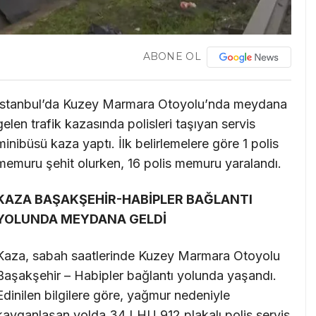
ABONE OL
İstanbul’da Kuzey Marmara Otoyolu’nda meydana
gelen trafik kazasında polisleri taşıyan servis
minibüsü kaza yaptı. İlk belirlemelere göre 1 polis
memuru şehit olurken, 16 polis memuru yaralandı.
KAZA BAŞAKŞEHİR-HABİPLER BAĞLANTI
YOLUNDA MEYDANA GELDİ
Kaza, sabah saatlerinde Kuzey Marmara Otoyolu
Başakşehir – Habipler bağlantı yolunda yaşandı.
Edinilen bilgilere göre, yağmur nedeniyle
kayganlaşan yolda 34 LHU 912 plakalı polis servis