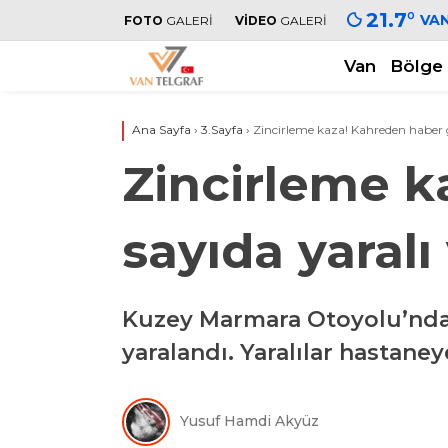
21.7
°
VA
FOTO
GALERİ
VİDEO
GALERİ
Van
Bölge
Ana Sayfa
›
3.Sayfa
›
Zincirleme kaza! Kahreden haber ge
Zincirleme k
sayıda yaralı
Kuzey Marmara Otoyolu’nda po
yaralandı. Yaralılar hastaneye
Yusuf Hamdi Akyüz