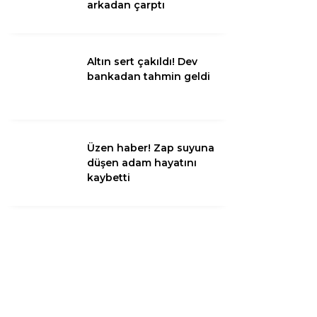
arkadan çarptı
Instagram
Altın sert çakıldı! Dev
bankadan tahmin geldi
Youtube
TikTok
Üzen haber! Zap suyuna
düşen adam hayatını
LinkedIn
kaybetti
Telegram