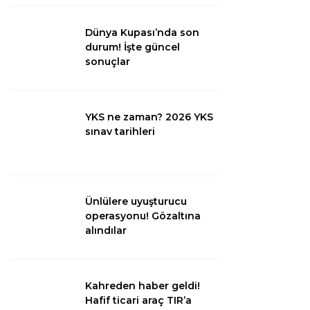
Diğer
Dünya Kupası’nda son
durum! İşte güncel
sonuçlar
YKS ne zaman? 2026 YKS
sınav tarihleri
Ünlülere uyuşturucu
WhatsApp İhbar
operasyonu! Gözaltına
Hattı
alındılar
Kahreden haber geldi!
Facebook
Hafif ticari araç TIR’a