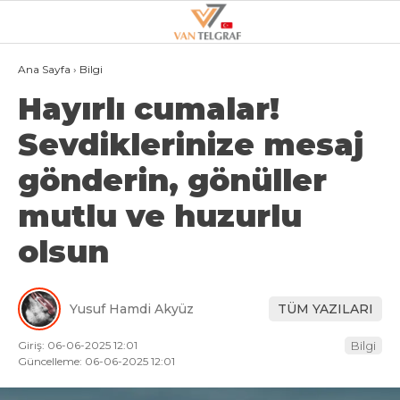
25.2
°
VAN
Ana Sayfa
›
Bilgi
Hayırlı cumalar!
GALERİ
VİDEO
Sevdiklerinize mesaj
VAN
gönderin, gönüller
BÖLGE
mutlu ve huzurlu
3.SAYFA
olsun
GÜNDEM
SPOR
Yusuf Hamdi Akyüz
TÜM YAZILARI
EKONOMI
Giriş: 06-06-2025 12:01
Bilgi
MAGAZIN
Güncelleme: 06-06-2025 12:01
POLITIKA