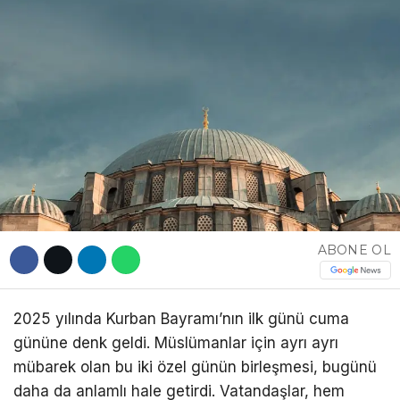
DÜNYA
EĞITIM
WhatsApp İhbar
DIĞER
Hattı
Facebook
ABONE OL
Instagram
2025 yılında Kurban Bayramı’nın ilk günü cuma
gününe denk geldi. Müslümanlar için ayrı ayrı
Youtube
mübarek olan bu iki özel günün birleşmesi, bugünü
daha da anlamlı hale getirdi. Vatandaşlar, hem
TikTok