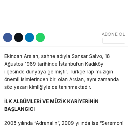
DÜNYA
EĞITIM
WhatsApp İhbar
DIĞER
ABONE OL
Hattı
Ekincan Arslan, sahne adıyla Sansar Salvo, 18
Ağustos 1989 tarihinde İstanbul’un Kadıköy
Facebook
ilçesinde dünyaya gelmiştir. Türkçe rap müziğin
önemli isimlerinden biri olan Arslan, aynı zamanda
söz yazarı kimliğiyle de tanınmaktadır.
Instagram
İLK ALBÜMLERİ VE MÜZİK KARİYERİNİN
BAŞLANGICI
Youtube
2008 yılında “Adrenalin”, 2009 yılında ise “Seremoni
TikTok