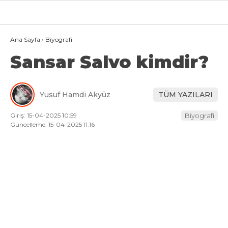
27.4
°
VAN
Ana Sayfa
›
Biyografi
Sansar Salvo kimdir?
GALERİ
VİDEO
VAN
Yusuf Hamdi Akyüz
TÜM YAZILARI
BÖLGE
Giriş: 15-04-2025 10:59
Biyografi
3.SAYFA
Güncelleme: 15-04-2025 11:16
GÜNDEM
SPOR
EKONOMI
MAGAZIN
POLITIKA