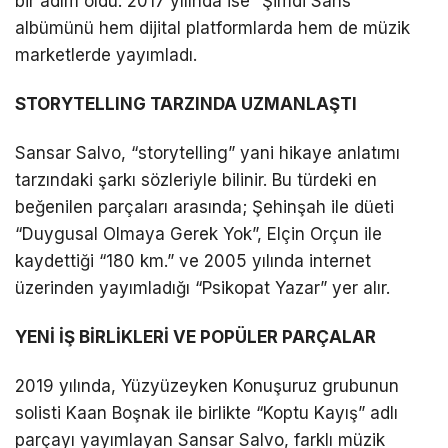
bir adım oldu. 2017 yılında ise “Şimdi Sans”
albümünü hem dijital platformlarda hem de müzik
marketlerde yayımladı.
STORYTELLING TARZINDA UZMANLAŞTI
Sansar Salvo, “storytelling” yani hikaye anlatımı
tarzındaki şarkı sözleriyle bilinir. Bu türdeki en
beğenilen parçaları arasında; Şehinşah ile düeti
“Duygusal Olmaya Gerek Yok”, Elçin Orçun ile
kaydettiği “180 km.” ve 2005 yılında internet
üzerinden yayımladığı “Psikopat Yazar” yer alır.
YENİ İŞ BİRLİKLERİ VE POPÜLER PARÇALAR
2019 yılında, Yüzyüzeyken Konuşuruz grubunun
solisti Kaan Boşnak ile birlikte “Koptu Kayış” adlı
parçayı yayımlayan Sansar Salvo, farklı müzik