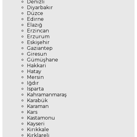
Denizli
Diyarbakır
Düzce
Edirne
Elazığ
Erzincan
Erzurum
Eskişehir
Gaziantep
Giresun
Gümüşhane
Hakkari
Hatay
Mersin
Iğdır
Isparta
Kahramanmaraş
Karabük
Karaman
Kars
Kastamonu
Kayseri
Kırıkkale
Kırklareli