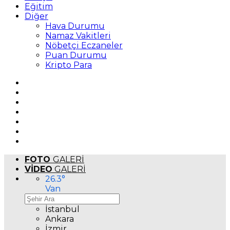
Eğitim
Diğer
Hava Durumu
Namaz Vakitleri
Nöbetçi Eczaneler
Puan Durumu
Kripto Para
FOTO
GALERİ
VİDEO
GALERİ
26.3
°
Van
İstanbul
Ankara
İzmir