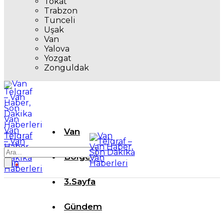
Tokat
Trabzon
Tunceli
Uşak
Van
Yalova
Yozgat
Zonguldak
Van
Van
Telgraf
– Van
Haber,
Son
Bölge
Dakika
Van
Haberleri
3.Sayfa
Gündem