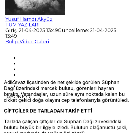
Yusuf Hamdi Akyüz
TÜM YAZILARI
Giriş: 21-04-2025 13:49
Güncelleme: 21-04-2025
13:49
Bölge
Video Galeri
Adilcevaz ilçesinden de net şekilde görülen Süphan
Dağı üzerindeki mercek bulutu, görenleri hayran
bıraktı. Vatandaşlar, uzun süre aynı noktada kalan bu
ABONE OL
dikkat çekici doğa olayını cep telefonlarıyla görüntüledi.
ÇİFTÇİLER DE TARLADAN TAKİP ETTİ
Tarlada çalışan çiftçiler de Süphan Dağı zirvesindeki
bulutu büyük bir ilgiyle izledi. Bulutun olağanüstü şekli,