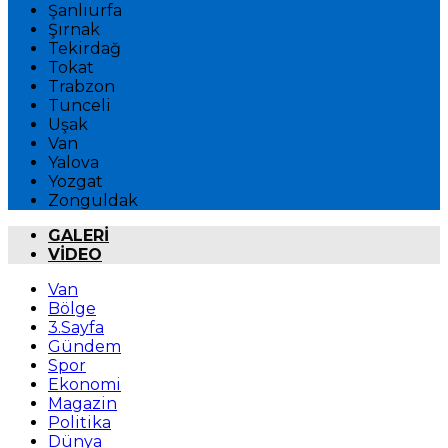
Şanlıurfa
Şırnak
Tekirdağ
Tokat
Trabzon
Tunceli
Uşak
Van
Yalova
Yozgat
Zonguldak
GALERİ
VİDEO
Van
Bölge
3.Sayfa
Gündem
Spor
Ekonomi
Magazin
Politika
Dünya