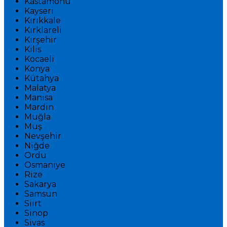
Kastamonu
Kayseri
Kırıkkale
Kırklareli
Kırşehir
Kilis
Kocaeli
Konya
Kütahya
Malatya
Manisa
Mardin
Muğla
Muş
Nevşehir
Niğde
Ordu
Osmaniye
Rize
Sakarya
Samsun
Siirt
Sinop
Sivas