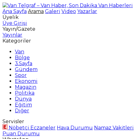
Ana Sayfa
Arama
Galeri
Video
Yazarlar
Üyelik
Üye Girişi
Yayın/Gazete
Yayınlar
Kategoriler
Van
Bölge
3.Sayfa
Gündem
Spor
Ekonomi
Magazin
Politika
Dünya
Eğitim
Diğer
Servisler
Nöbetçi Eczaneler
Hava Durumu
Namaz Vakitleri
Puan Durumu