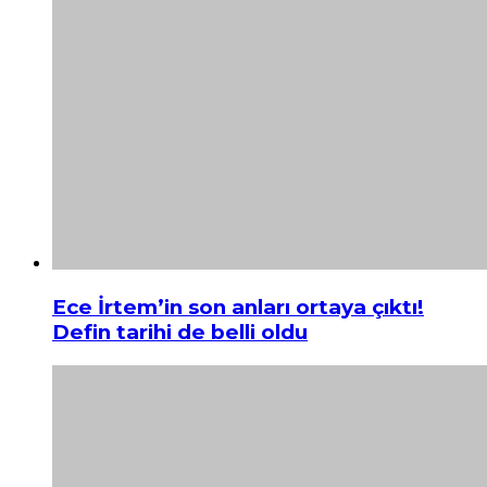
Ece İrtem’in son anları ortaya çıktı!
Defin tarihi de belli oldu