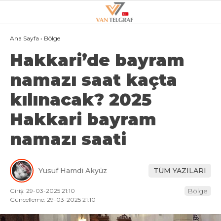
19.4
°
VAN
Ana Sayfa
›
Bölge
Hakkari’de bayram
GALERİ
VİDEO
namazı saat kaçta
VAN
kılınacak? 2025
BÖLGE
Hakkari bayram
3.SAYFA
namazı saati
GÜNDEM
SPOR
Yusuf Hamdi Akyüz
TÜM YAZILARI
EKONOMI
Giriş: 29-03-2025 21:10
Bölge
MAGAZIN
Güncelleme: 29-03-2025 21:10
POLITIKA