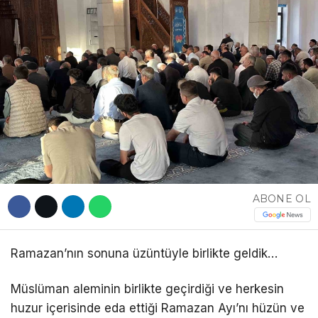
DÜNYA
EĞITIM
WhatsApp İhbar
DIĞER
Hattı
Facebook
ABONE OL
Instagram
Ramazan’nın sonuna üzüntüyle birlikte geldik…
Youtube
Müslüman aleminin birlikte geçirdiği ve herkesin
huzur içerisinde eda ettiği Ramazan Ayı’nı hüzün ve
TikTok