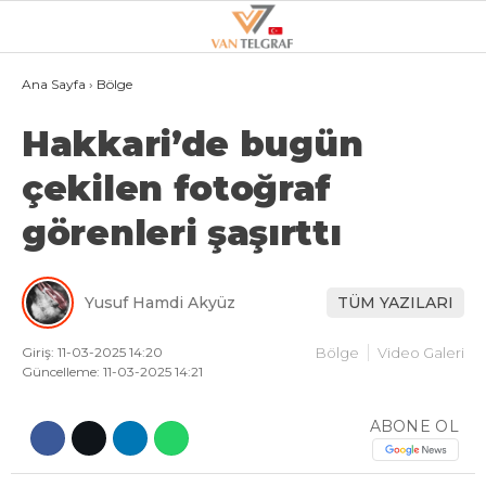
21.3
°
VAN
Ana Sayfa
›
Bölge
Hakkari’de bugün
GALERİ
VİDEO
çekilen fotoğraf
VAN
görenleri şaşırttı
BÖLGE
3.SAYFA
Yusuf Hamdi Akyüz
TÜM YAZILARI
GÜNDEM
SPOR
Giriş: 11-03-2025 14:20
Bölge
Video Galeri
Güncelleme: 11-03-2025 14:21
EKONOMI
ABONE OL
MAGAZIN
POLITIKA