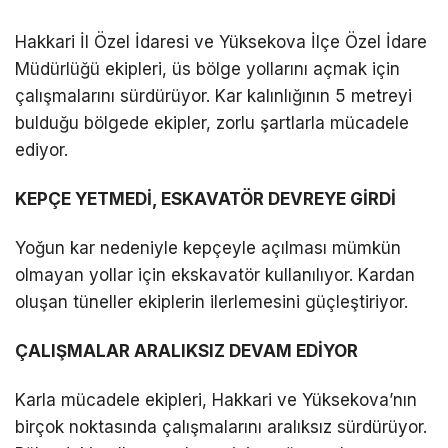
DÜNYA
Hakkari İl Özel İdaresi ve Yüksekova İlçe Özel İdare
Müdürlüğü ekipleri, üs bölge yollarını açmak için
EĞITIM
çalışmalarını sürdürüyor. Kar kalınlığının 5 metreyi
WhatsApp İhbar
DIĞER
bulduğu bölgede ekipler, zorlu şartlarla mücadele
Hattı
ediyor.
KEPÇE YETMEDİ, ESKAVATÖR DEVREYE GİRDİ
Facebook
Yoğun kar nedeniyle kepçeyle açılması mümkün
olmayan yollar için ekskavatör kullanılıyor. Kardan
oluşan tüneller ekiplerin ilerlemesini güçleştiriyor.
Instagram
ÇALIŞMALAR ARALIKSIZ DEVAM EDİYOR
Youtube
Karla mücadele ekipleri, Hakkari ve Yüksekova’nın
birçok noktasında çalışmalarını aralıksız sürdürüyor.
TikTok