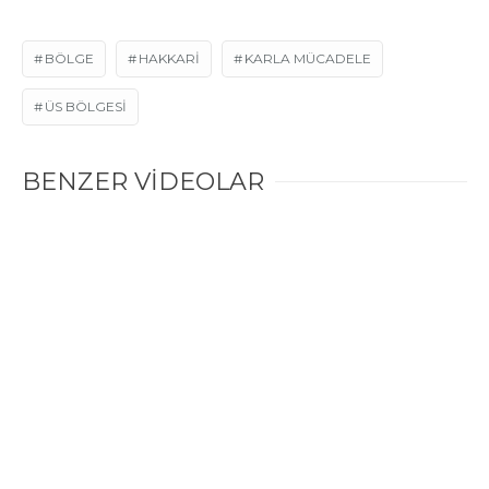
BÖLGE
HAKKARI
KARLA MÜCADELE
ÜS BÖLGESI
BENZER VİDEOLAR