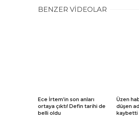
BENZER VİDEOLAR
Ece İrtem’in son anları
Üzen hab
ortaya çıktı! Defin tarihi de
düşen ad
belli oldu
kaybetti