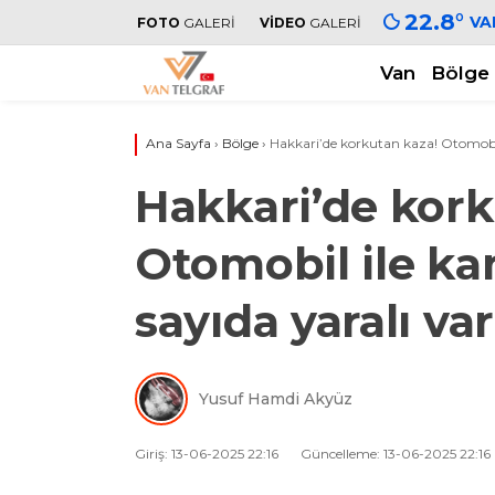
22.8
°
VA
FOTO
GALERİ
VİDEO
GALERİ
Van
Bölge
Ana Sayfa
›
Bölge
›
Hakkari’de korkutan kaza! Otomobil 
Hakkari’de kork
Otomobil ile ka
sayıda yaralı var
Yusuf Hamdi Akyüz
Giriş: 13-06-2025 22:16
Güncelleme: 13-06-2025 22:16