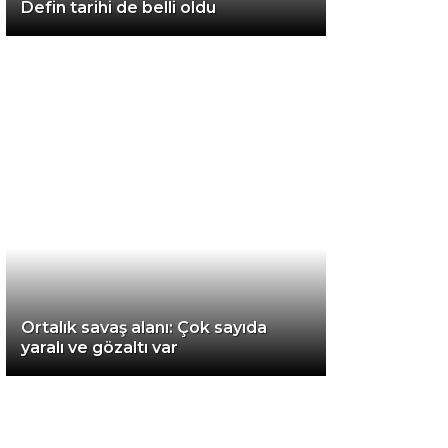
Defin tarihi de belli oldu
Van
Bölge
3.Sayfa
Gündem
Spor
Ekonomi
Magazin
Ortalık savaş alanı: Çok sayıda
Politika
yaralı ve gözaltı var
Dünya
Eğitim