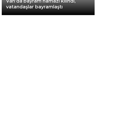
Van’da bayram namazı kılındı,
vatandaşlar bayramlaştı