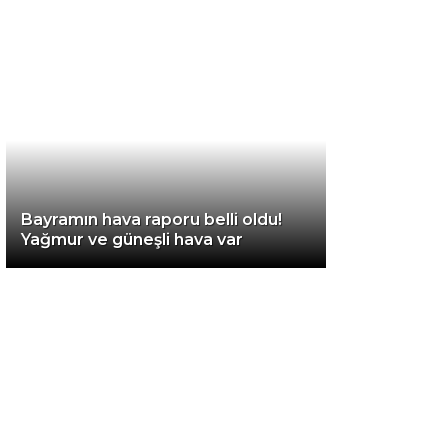
Diğer
Bayramın hava raporu belli oldu!
Yağmur ve güneşli hava var
WhatsApp İhbar
Hattı
Facebook