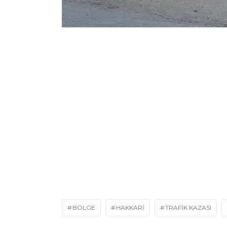
BÖLGE
HAKKARI
TRAFIK KAZASI