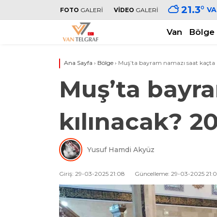
21.3
°
VA
FOTO
GALERİ
VİDEO
GALERİ
Van
Bölge
Ana Sayfa
›
Bölge
›
Muş’ta bayram namazı saat kaçta 
Muş’ta bayr
kılınacak? 2
Yusuf Hamdi Akyüz
Giriş: 29-03-2025 21:08
Güncelleme: 29-03-2025 21: