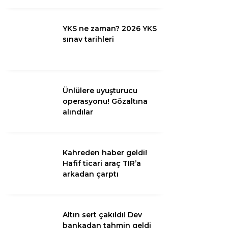
Diğer
YKS ne zaman? 2026 YKS
sınav tarihleri
Ünlülere uyuşturucu
operasyonu! Gözaltına
alındılar
Kahreden haber geldi!
WhatsApp İhbar
Hafif ticari araç TIR’a
Hattı
arkadan çarptı
Altın sert çakıldı! Dev
Facebook
bankadan tahmin geldi