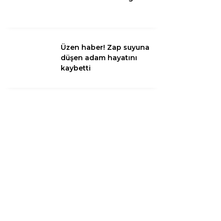
Instagram
Üzen haber! Zap suyuna
düşen adam hayatını
Youtube
kaybetti
TikTok
LinkedIn
Telegram