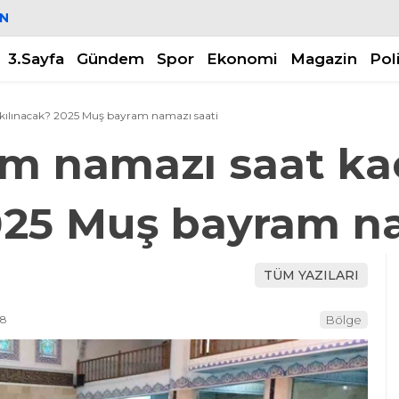
N
3.Sayfa
Gündem
Spor
Ekonomi
Magazin
Pol
kılınacak? 2025 Muş bayram namazı saati
am namazı saat ka
025 Muş bayram n
TÜM YAZILARI
08
Bölge