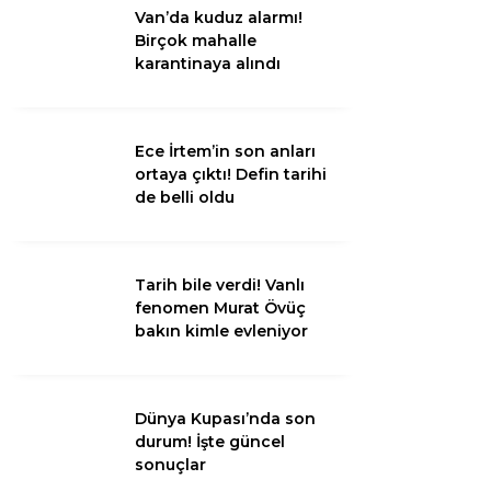
Van’da kuduz alarmı!
Birçok mahalle
Van
karantinaya alındı
Bölge
3.Sayfa
Ece İrtem’in son anları
ortaya çıktı! Defin tarihi
Gündem
de belli oldu
Spor
Ekonomi
Tarih bile verdi! Vanlı
fenomen Murat Övüç
Magazin
bakın kimle evleniyor
Politika
Dünya
Dünya Kupası’nda son
durum! İşte güncel
Eğitim
sonuçlar