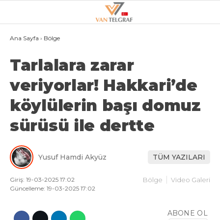
28.4
°
VAN
Ana Sayfa
›
Bölge
Tarlalara zarar
GALERİ
VİDEO
veriyorlar! Hakkari’de
VAN
köylülerin başı domuz
BÖLGE
sürüsü ile dertte
3.SAYFA
GÜNDEM
Yusuf Hamdi Akyüz
TÜM YAZILARI
SPOR
EKONOMI
Giriş: 19-03-2025 17:02
Bölge
Video Galeri
Güncelleme: 19-03-2025 17:02
MAGAZIN
ABONE OL
POLITIKA