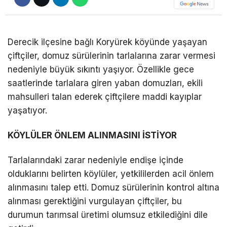
DÜNYA
EĞITIM
Derecik ilçesine bağlı Koryürek köyünde yaşayan
çiftçiler, domuz sürülerinin tarlalarına zarar vermesi
WhatsApp İhbar
DIĞER
nedeniyle büyük sıkıntı yaşıyor. Özellikle gece
Hattı
saatlerinde tarlalara giren yaban domuzları, ekili
mahsulleri talan ederek çiftçilere maddi kayıplar
yaşatıyor.
Facebook
KÖYLÜLER ÖNLEM ALINMASINI İSTİYOR
Tarlalarındaki zarar nedeniyle endişe içinde
Instagram
olduklarını belirten köylüler, yetkililerden acil önlem
alınmasını talep etti. Domuz sürülerinin kontrol altına
Youtube
alınması gerektiğini vurgulayan çiftçiler, bu
durumun tarımsal üretimi olumsuz etkilediğini dile
TikTok