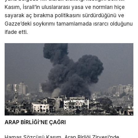
Kasım, İsrail’in uluslararası yasa ve normları hiçe
sayarak aç bırakma politikasını sürdürdüğünü ve
Gazze’deki soykırımı tamamlamada ısrarcı olduğunu
ifade etti.
ARAP BİRLİĞİ’NE ÇAĞRI
Hamas Sözcüsü Kasım, Arap Birliği Zirvesi’nde