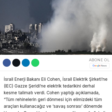
DÜNYA
EĞITIM
WhatsApp İhbar
DIĞER
Hattı
ABONE OL
Facebook
İsrail Enerji Bakanı Eli Cohen, İsrail Elektrik Şirketi’ne
Instagram
(IEC) Gazze Şeridi’ne elektrik tedarikini derhal
kesme talimatı verdi. Cohen yaptığı açıklamada,
Youtube
“Tüm rehinelerin geri dönmesi için elimizdeki tüm
araçları kullanacağız ve ‘savaş sonrası’ dönemde
TikTok