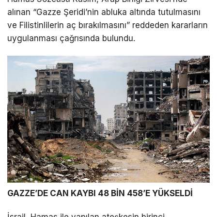
alınan “Gazze Şeridi’nin abluka altında tutulmasını
ve Filistinlilerin aç bırakılmasını” reddeden kararların
uygulanması çağrısında bulundu.
GAZZE’DE CAN KAYBI 48 BİN 458’E YÜKSELDİ
İsrail, Hamas ile yapılan ateşkesin birinci