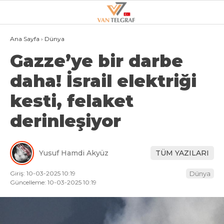
22.4
°
VAN
Ana Sayfa
›
Dünya
Gazze’ye bir darbe
GALERİ
VİDEO
daha! İsrail elektriği
VAN
kesti, felaket
BÖLGE
derinleşiyor
3.SAYFA
GÜNDEM
Yusuf Hamdi Akyüz
TÜM YAZILARI
SPOR
Giriş: 10-03-2025 10:19
Dünya
EKONOMI
Güncelleme: 10-03-2025 10:19
MAGAZIN
POLITIKA