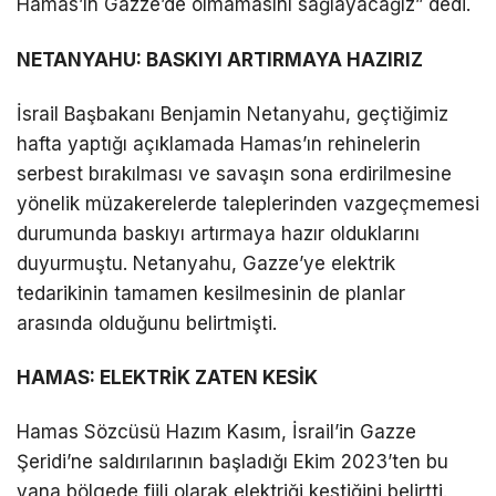
Hamas’ın Gazze’de olmamasını sağlayacağız” dedi.
LinkedIn
NETANYAHU: BASKIYI ARTIRMAYA HAZIRIZ
İsrail Başbakanı Benjamin Netanyahu, geçtiğimiz
Telegram
hafta yaptığı açıklamada Hamas’ın rehinelerin
serbest bırakılması ve savaşın sona erdirilmesine
yönelik müzakerelerde taleplerinden vazgeçmemesi
durumunda baskıyı artırmaya hazır olduklarını
duyurmuştu. Netanyahu, Gazze’ye elektrik
tedarikinin tamamen kesilmesinin de planlar
arasında olduğunu belirtmişti.
HAMAS: ELEKTRİK ZATEN KESİK
Hamas Sözcüsü Hazım Kasım, İsrail’in Gazze
Şeridi’ne saldırılarının başladığı Ekim 2023’ten bu
yana bölgede fiili olarak elektriği kestiğini belirtti.