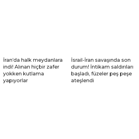
İran’da halk meydanlara
İsrail-İran savaşında son
indi! Alınan hiçbir zafer
durum! İntikam saldırıları
yokken kutlama
başladı, füzeler peş peşe
yapıyorlar
ateşlendi