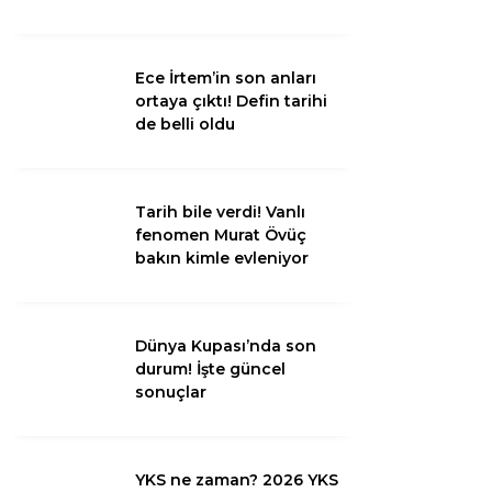
Van
Ece İrtem’in son anları
Bölge
ortaya çıktı! Defin tarihi
de belli oldu
3.Sayfa
Gündem
Tarih bile verdi! Vanlı
Spor
fenomen Murat Övüç
bakın kimle evleniyor
Ekonomi
Magazin
Dünya Kupası’nda son
Politika
durum! İşte güncel
sonuçlar
Dünya
Eğitim
YKS ne zaman? 2026 YKS