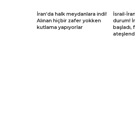
İran’da halk meydanlara indi!
İsrail-İr
Alınan hiçbir zafer yokken
durum! İn
kutlama yapıyorlar
başladı,
ateşlend