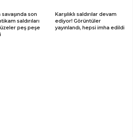
an savaşında son
Karşılıklı saldırılar devam
tikam saldırıları
ediyor! Görüntüler
 füzeler peş peşe
yayınlandı, hepsi imha edildi
i