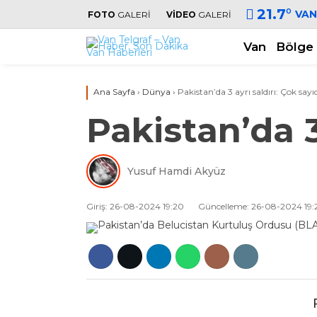
21.7
°
VAN
FOTO
GALERİ
VİDEO
GALERİ
Van
Bölge
Ana Sayfa
›
Dünya
›
Pakistan’da 3 ayrı saldırı: Çok sayı
Pakistan’da 3
Yusuf Hamdi Akyüz
Giriş: 26-08-2024 19:20
Güncelleme: 26-08-2024 19: