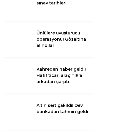
Diğer
sınav tarihleri
Ünlülere uyuşturucu
operasyonu! Gözaltına
alındılar
Kahreden haber geldi!
Hafif ticari araç TIR’a
arkadan çarptı
WhatsApp İhbar
Hattı
Altın sert çakıldı! Dev
bankadan tahmin geldi
Facebook