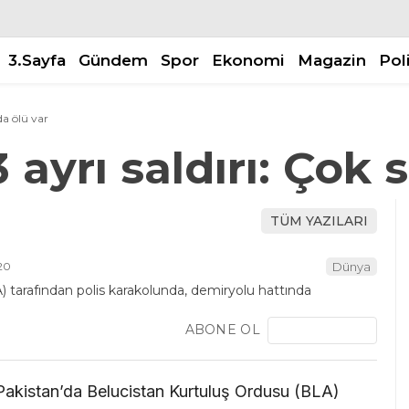
3.Sayfa
Gündem
Spor
Ekonomi
Magazin
Pol
da ölü var
 ayrı saldırı: Çok 
TÜM YAZILARI
20
Dünya
ABONE OL
Pakistan’da Belucistan Kurtuluş Ordusu (BLA)