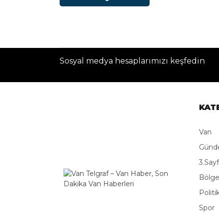
Sosyal medya hesaplarımızı keşfedin
KAT
Van
Gün
3.Say
Bölg
Politi
Spor