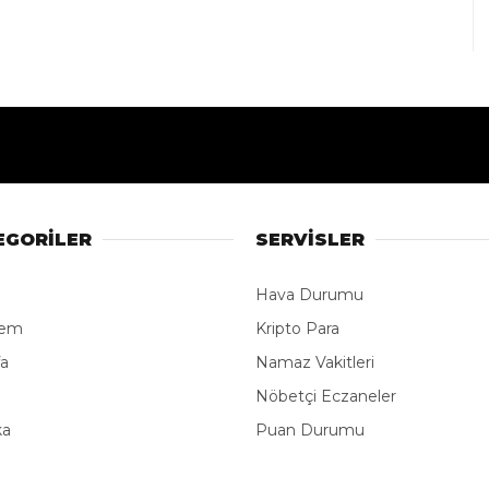
EGORİLER
SERVİSLER
Hava Durumu
dem
Kripto Para
fa
Namaz Vakitleri
e
Nöbetçi Eczaneler
ka
Puan Durumu