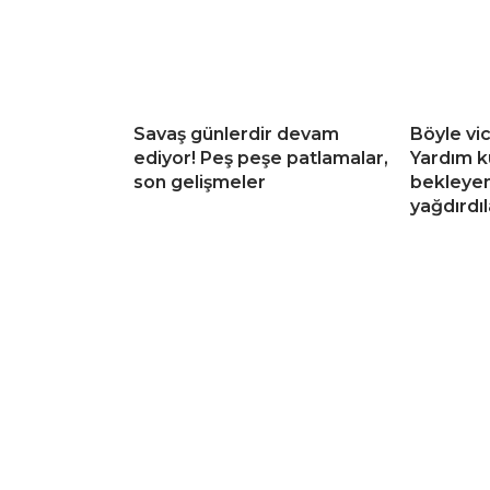
Savaş günlerdir devam
Böyle vi
ediyor! Peş peşe patlamalar,
Yardım 
son gelişmeler
bekleyen
yağdırdıl