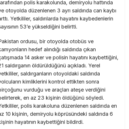
tarafından polis karakolunda, demiryolu hattında
ve otoyolda düzenlenen 3 ayrı saldırıda can kaybı
arttı. Yetkililer, saldırılarda hayatını kaybedenlerin
sayısının 53’e yükseldiğini belirtti.
Pakistan ordusu, bir otoyolda otobüs ve
kamyonların hedef alındığı saldırıda çıkan
çatışmada 14 asker ve polisin hayatını kaybettiğini,
21 saldırganın öldürüldüğünü açıkladı. Yerel
yetkililer, saldırganların otoyoldaki saldırıda
yolcuların kimliklerini kontrol ettikten sonra
birçoğunu vurduğu ve araçları ateşe verdiğini
belirterek, en az 23 kişinin öldüğünü söyledi.
Yetkililer, polis karakoluna düzenlenen saldırıda en
az 10 kişinin, demiryolu köprüsündeki saldırıda 6
kişinin hayatının kaybettiğini bildirdi.