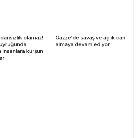
cdansızlık olamaz!
Gazze’de savaş ve açlık can
kuyruğunda
almaya devam ediyor
 insanlara kurşun
ar