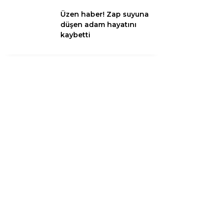
Üzen haber! Zap suyuna
düşen adam hayatını
Instagram
kaybetti
Youtube
TikTok
LinkedIn
Telegram