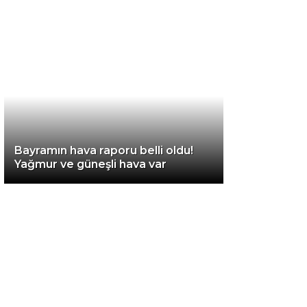
Diğer
Bayramın hava raporu belli oldu!
Yağmur ve güneşli hava var
WhatsApp İhbar
Hattı
Facebook