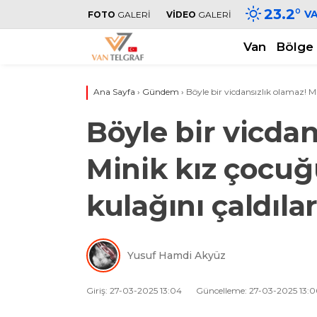
23.2
°
V
FOTO
GALERİ
VİDEO
GALERİ
Van
Bölge
Ana Sayfa
›
Gündem
›
Böyle bir vicdansızlık olamaz! M
Böyle bir vicdan
Minik kız çocu
kulağını çaldıla
Yusuf Hamdi Akyüz
Giriş: 27-03-2025 13:04
Güncelleme: 27-03-2025 13:0