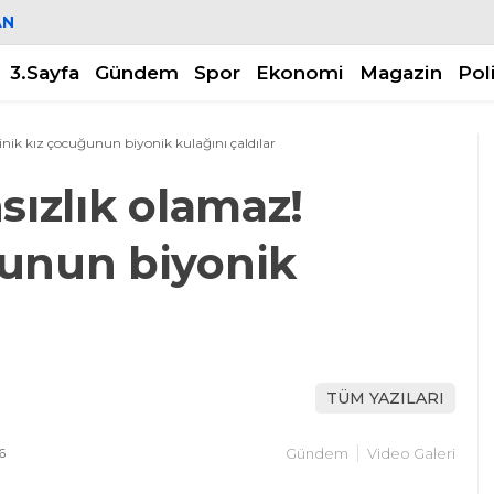
AN
3.Sayfa
Gündem
Spor
Ekonomi
Magazin
Pol
inik kız çocuğunun biyonik kulağını çaldılar
sızlık olamaz!
ğunun biyonik
r
TÜM YAZILARI
6
Gündem
Video Galeri