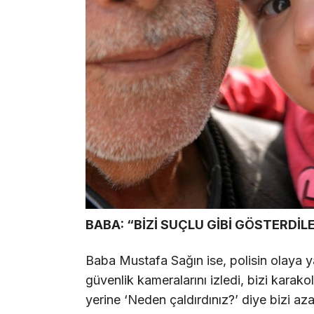
BABA: “BİZİ SUÇLU GİBİ GÖSTERDİL
Baba Mustafa Sağın ise, polisin olaya yak
güvenlik kameralarını izledi, bizi karak
yerine ‘Neden çaldırdınız?’ diye bizi azar