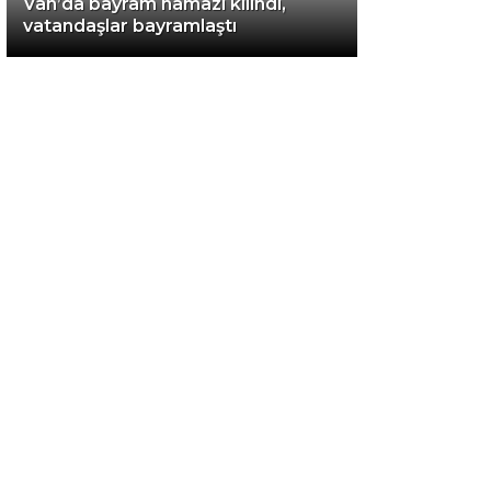
Van’da bayram namazı kılındı,
vatandaşlar bayramlaştı