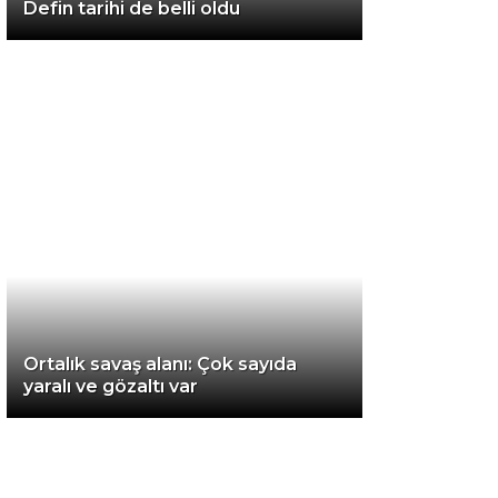
Defin tarihi de belli oldu
Van
Bölge
3.Sayfa
Gündem
Spor
Ekonomi
Magazin
Ortalık savaş alanı: Çok sayıda
Politika
yaralı ve gözaltı var
Dünya
Eğitim