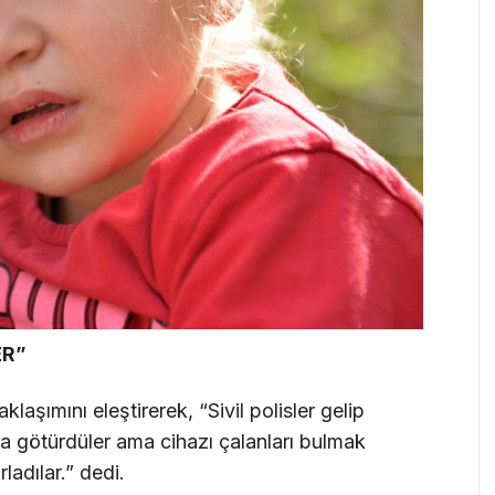
ER”
laşımını eleştirerek, “Sivil polisler gelip
ola götürdüler ama cihazı çalanları bulmak
ladılar.” dedi.