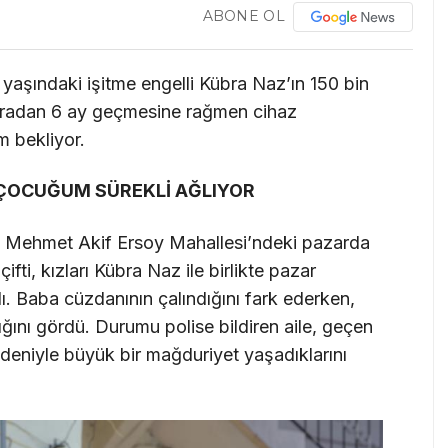
ABONE OL
yaşındaki işitme engelli Kübra Naz’ın 150 bin
 Aradan 6 ay geçmesine rağmen cihaz
m bekliyor.
, ÇOCUĞUM SÜREKLİ AĞLIYOR
si Mehmet Akif Ersoy Mahallesi’ndeki pazarda
ti, kızları Kübra Naz ile birlikte pazar
ı. Baba cüzdanının çalındığını fark ederken,
ığını gördü. Durumu polise bildiren aile, geçen
deniyle büyük bir mağduriyet yaşadıklarını