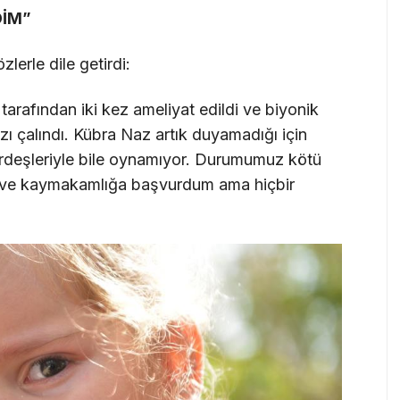
DİM”
lerle dile getirdi:
arafından iki kez ameliyat edildi ve biyonik
zı çalındı. Kübra Naz artık duyamadığı için
 kardeşleriyle bile oynamıyor. Durumumuz kötü
iğe ve kaymakamlığa başvurdum ama hiçbir