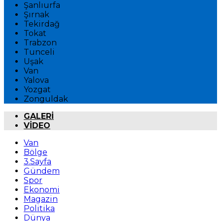
Şanlıurfa
Şırnak
Tekirdağ
Tokat
Trabzon
Tunceli
Uşak
Van
Yalova
Yozgat
Zonguldak
GALERİ
VİDEO
Van
Bölge
3.Sayfa
Gündem
Spor
Ekonomi
Magazin
Politika
Dünya