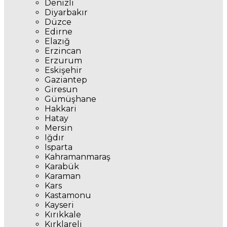
Denizli
Diyarbakır
Düzce
Edirne
Elazığ
Erzincan
Erzurum
Eskişehir
Gaziantep
Giresun
Gümüşhane
Hakkari
Hatay
Mersin
Iğdır
Isparta
Kahramanmaraş
Karabük
Karaman
Kars
Kastamonu
Kayseri
Kırıkkale
Kırklareli