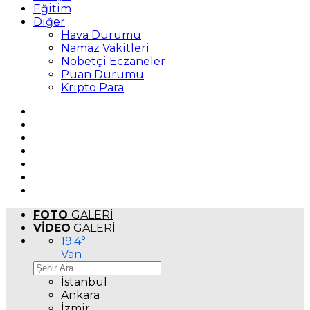
Eğitim
Diğer
Hava Durumu
Namaz Vakitleri
Nöbetçi Eczaneler
Puan Durumu
Kripto Para
FOTO
GALERİ
VİDEO
GALERİ
19.4
°
Van
İstanbul
Ankara
İzmir