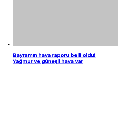
Bayramın hava raporu belli oldu!
Yağmur ve güneşli hava var