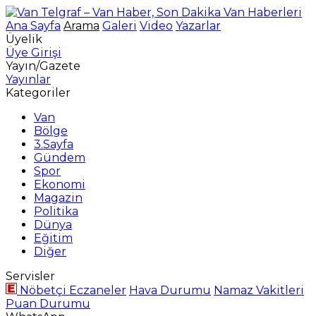
Ana Sayfa
Arama
Galeri
Video
Yazarlar
Üyelik
Üye Girişi
Yayın/Gazete
Yayınlar
Kategoriler
Van
Bölge
3.Sayfa
Gündem
Spor
Ekonomi
Magazin
Politika
Dünya
Eğitim
Diğer
Servisler
Nöbetçi Eczaneler
Hava Durumu
Namaz Vakitleri
Puan Durumu