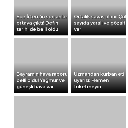
Ece İrtem’in son anları
Ortalık savaş alanı: Çok
ortaya çıktı! Defin
sayıda yaralı ve gözaltı
tarihi de belli oldu
var
Bayramın hava raporu
Uzmandan kurban eti
belli oldu! Yağmur ve
uyarısı: Hemen
güneşli hava var
tüketmeyin