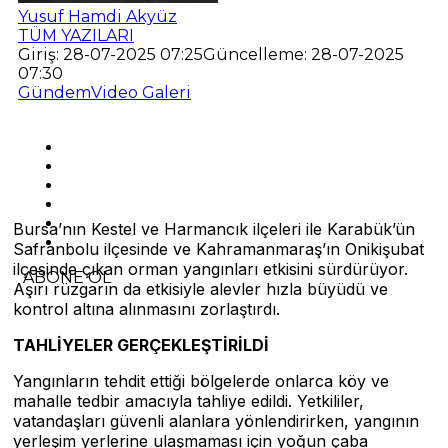
Yusuf Hamdi Akyüz
TÜM YAZILARI
Giriş: 28-07-2025 07:25
Güncelleme: 28-07-2025
07:30
Gündem
Video Galeri
Bursa’nın Kestel ve Harmancık ilçeleri ile Karabük’ün
Safranbolu ilçesinde ve Kahramanmaraş’ın Onikişubat
ilçesinde çıkan orman yangınları etkisini sürdürüyor.
ABONE OL
Aşırı rüzgarın da etkisiyle alevler hızla büyüdü ve
kontrol altına alınmasını zorlaştırdı.
TAHLİYELER GERÇEKLEŞTİRİLDİ
Yangınların tehdit ettiği bölgelerde onlarca köy ve
mahalle tedbir amacıyla tahliye edildi. Yetkililer,
vatandaşları güvenli alanlara yönlendirirken, yangının
yerleşim yerlerine ulaşmaması için yoğun çaba