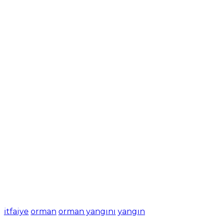
itfaiye
orman
orman yangını
yangın