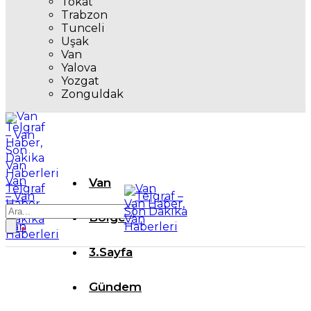
Tokat
Trabzon
Tunceli
Uşak
Van
Yalova
Yozgat
Zonguldak
Van
Van
Telgraf
– Van
Haber,
Son
Bölge
Dakika
Van
Haberleri
3.Sayfa
Gündem