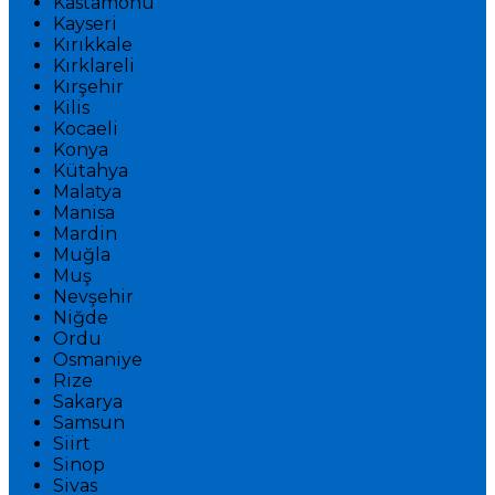
Kastamonu
Kayseri
Kırıkkale
Kırklareli
Kırşehir
Kilis
Kocaeli
Konya
Kütahya
Malatya
Manisa
Mardin
Muğla
Muş
Nevşehir
Niğde
Ordu
Osmaniye
Rize
Sakarya
Samsun
Siirt
Sinop
Sivas