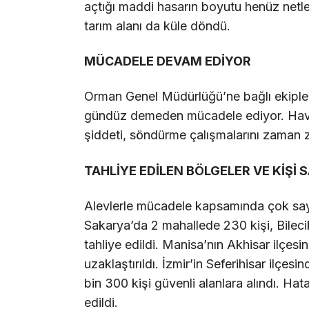
açtığı maddi hasarın boyutu henüz netle
tarım alanı da küle döndü.
MÜCADELE DEVAM EDİYOR
Orman Genel Müdürlüğü’ne bağlı ekipler i
gündüz demeden mücadele ediyor. Hava k
şiddeti, söndürme çalışmalarını zaman z
TAHLİYE EDİLEN BÖLGELER VE KİŞİ S
Alevlerle mücadele kapsamında çok sayı
Sakarya’da 2 mahallede 230 kişi, Bileci
tahliye edildi. Manisa’nın Akhisar ilçes
uzaklaştırıldı. İzmir’in Seferihisar ilçes
bin 300 kişi güvenli alanlara alındı. Hat
edildi.