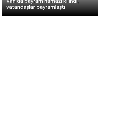
Van’da bayram namazı kılındı,
vatandaşlar bayramlaştı