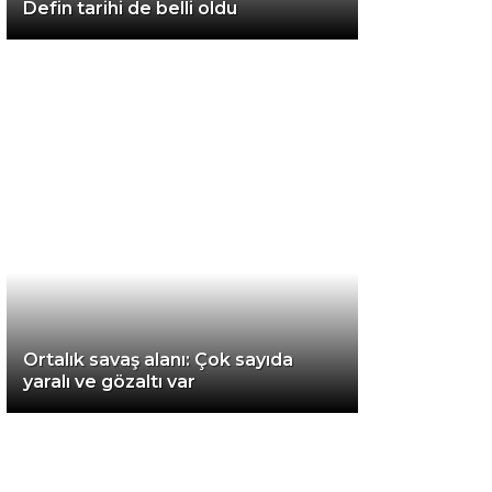
Defin tarihi de belli oldu
Van
Bölge
3.Sayfa
Gündem
Spor
Ekonomi
Magazin
Ortalık savaş alanı: Çok sayıda
Politika
yaralı ve gözaltı var
Dünya
Eğitim