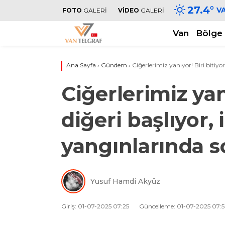
27.4
°
V
FOTO
GALERİ
VİDEO
GALERİ
Van
Bölge
Ana Sayfa
›
Gündem
›
Ciğerlerimiz yanıyor! Biri bitiy
Ciğerlerimiz yanı
diğeri başlıyor,
yangınlarında 
Yusuf Hamdi Akyüz
Giriş: 01-07-2025 07:25
Güncelleme: 01-07-2025 07: