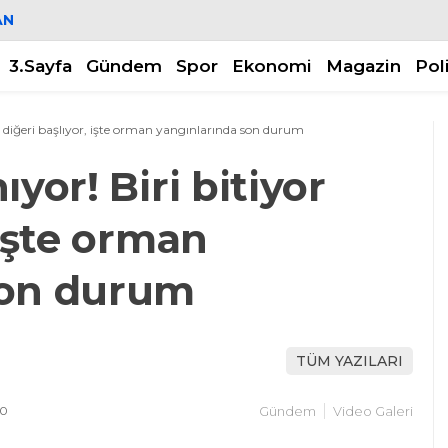
AN
3.Sayfa
Gündem
Spor
Ekonomi
Magazin
Pol
or diğeri başlıyor, işte orman yangınlarında son durum
yor! Biri bitiyor
 işte orman
son durum
TÜM YAZILARI
50
Gündem
Video Galeri