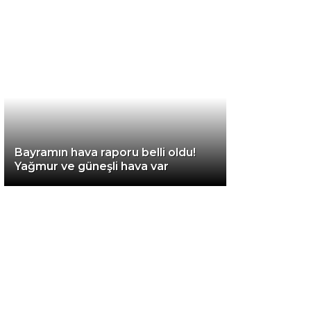
Diğer
Bayramın hava raporu belli oldu!
Yağmur ve güneşli hava var
WhatsApp İhbar
Hattı
Facebook