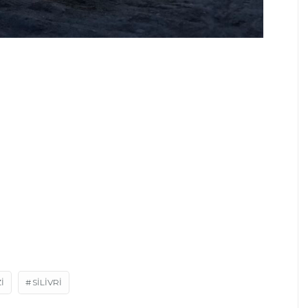
I
SILIVRI