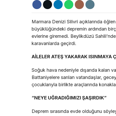
Marmara Denizi Silivri açıklarında öğle
büyüklüğündeki depremin ardından birço
evlerine giremedi. Beylikdüzü Sahili’nd
karavanlarda geçirdi.
AİLELER ATEŞ YAKARAK ISINMAYA Ç
Soğuk hava nedeniyle dışarıda kalan vat
Battaniyelere sarılan vatandaşlar, gece
çocuklarıyla birlikte araçlarında konakla
“NEYE UĞRADIĞIMIZI ŞAŞIRDIK”
Deprem sırasında evde olduğunu söyley