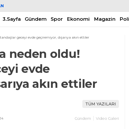
AN
3.Sayfa
Gündem
Spor
Ekonomi
Magazin
Pol
ndaşlar geceyi evde geçiremiyor, dışarıya akın ettiler
 neden oldu!
eyi evde
arıya akın ettiler
TÜM YAZILARI
24
Gündem
Video Galeri