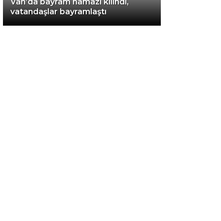
Van’da bayram namazı kılındı,
vatandaşlar bayramlaştı