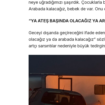
neye uğradığımızı şaşırdık. Çocuklarla
Arabada kalacağız, bebek de var. Onu 
“YA ATEŞ BAŞINDA OLACAĞIZ YA A
Geceyi dışarıda geçireceğini ifade ede
olacağız ya da arabada kalacağız” sözle
artçı sarsıntılar nedeniyle büyük tedirginl