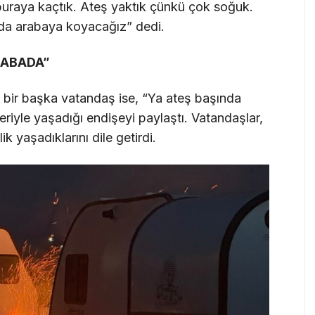
 buraya kaçtık. Ateş yaktık çünkü çok soğuk.
da arabaya koyacağız” dedi.
RABADA”
n bir başka vatandaş ise, “Ya ateş başında
riyle yaşadığı endişeyi paylaştı. Vatandaşlar,
ik yaşadıklarını dile getirdi.