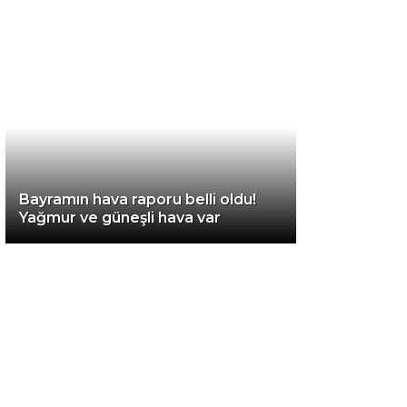
Diğer
Bayramın hava raporu belli oldu!
Yağmur ve güneşli hava var
WhatsApp İhbar
Hattı
Facebook