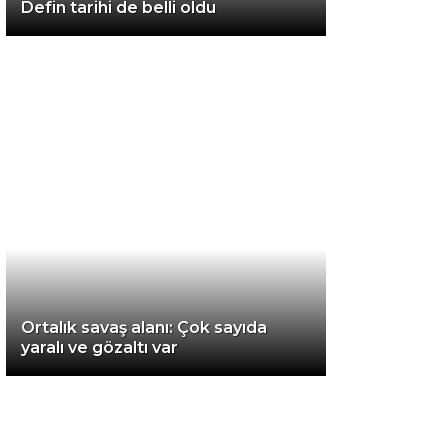
Defin tarihi de belli oldu
Van
Bölge
3.Sayfa
Gündem
Spor
Ekonomi
Magazin
Ortalık savaş alanı: Çok sayıda
Politika
yaralı ve gözaltı var
Dünya
Eğitim