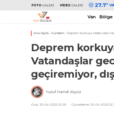
27.7
°
V
FOTO
GALERİ
VİDEO
GALERİ
Van
Bölge
Ana Sayfa
›
Gündem
›
Deprem korkuya neden oldu! Vata
Deprem korkuya
Vatandaşlar gec
geçiremiyor, dış
Yusuf Hamdi Akyüz
Giriş: 23-04-2025 22:05
Güncelleme: 23-04-2025 22: