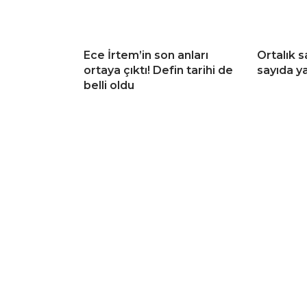
Ece İrtem’in son anları
Ortalık s
ortaya çıktı! Defin tarihi de
sayıda ya
belli oldu