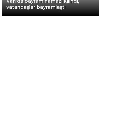
Van’da bayram namazı kılındı,
vatandaşlar bayramlaştı