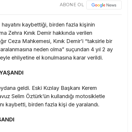
ABONE OL
ayatını kaybettiği, birden fazla kişinin
tma Zehra Kınık Demir hakkında verilen
ır Ceza Mahkemesi, Kınık Demir’i “taksirle bir
 yaralanmasına neden olma” suçundan 4 yıl 2 ay
reyle ehliyetine el konulmasına karar verildi.
 YAŞANDI
dana geldi. Eski Kızılay Başkanı Kerem
avuz Selim Öztürk’ün kullandığı motosikletle
ı kaybetti, birden fazla kişi de yaralandı.
ŞANDI