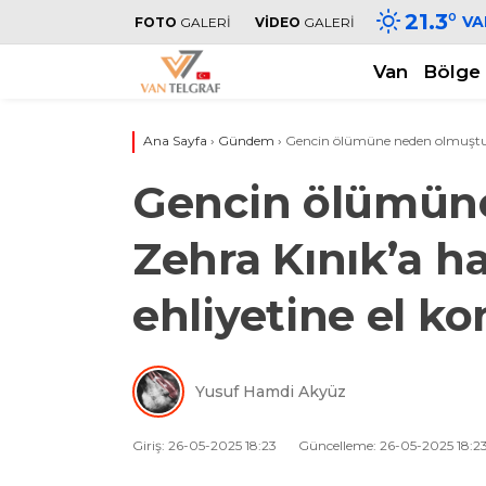
21.3
°
VA
FOTO
GALERİ
VİDEO
GALERİ
Van
Bölge
Ana Sayfa
›
Gündem
›
Gencin ölümüne neden olmuştu! Ze
Gencin ölümün
Zehra Kınık’a ha
ehliyetine el k
Yusuf Hamdi Akyüz
Giriş: 26-05-2025 18:23
Güncelleme: 26-05-2025 18:2