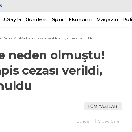
N
3.Sayfa
Gündem
Spor
Ekonomi
Magazin
Pol
hra Kınık’a hapis cezası verildi, ehliyetine el konuldu
e neden olmuştu!
pis cezası verildi,
onuldu
TÜM YAZILARI
3
Gündem
Video Galeri