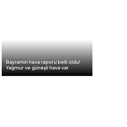
Diğer
Bayramın hava raporu belli oldu!
Yağmur ve güneşli hava var
WhatsApp İhbar
Hattı
Facebook