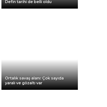
Defin tarihi de belli oldu
Van
Bölge
3.Sayfa
Gündem
Spor
Ekonomi
Magazin
Ortalık savaş alanı: Çok sayıda
Politika
yaralı ve gözaltı var
Dünya
Eğitim