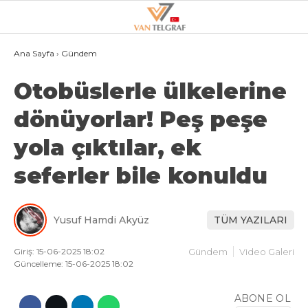
21.3
°
VAN
Ana Sayfa
›
Gündem
Otobüslerle ülkelerine
GALERİ
VİDEO
dönüyorlar! Peş peşe
VAN
yola çıktılar, ek
BÖLGE
seferler bile konuldu
3.SAYFA
GÜNDEM
Yusuf Hamdi Akyüz
TÜM YAZILARI
SPOR
EKONOMI
Giriş: 15-06-2025 18:02
Gündem
Video Galeri
Güncelleme: 15-06-2025 18:02
MAGAZIN
ABONE OL
POLITIKA