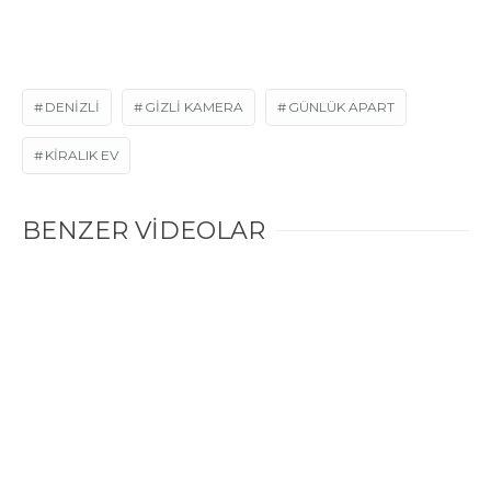
DENIZLI
GIZLI KAMERA
GÜNLÜK APART
KIRALIK EV
BENZER VİDEOLAR