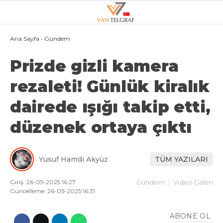
22.8
°
VAN
Ana Sayfa
›
Gündem
Prizde gizli kamera
GALERİ
VİDEO
rezaleti! Günlük kiralık
VAN
dairede ışığı takip etti,
BÖLGE
düzenek ortaya çıktı
3.SAYFA
GÜNDEM
Yusuf Hamdi Akyüz
TÜM YAZILARI
SPOR
EKONOMI
Giriş: 26-05-2025 16:27
Gündem
Video Galeri
Güncelleme: 26-05-2025 16:31
MAGAZIN
ABONE OL
POLITIKA