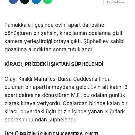
DÜNYA
EĞITIM
Pamukkale ilçesinde evini apart dairesine
dönüştüren bir şahsın, kiracılarının odalarına gizli
WhatsApp İhbar
DIĞER
kamera yerleştirdiği ortaya çıktı. Şüpheli ev sahibi
Hattı
gözaltına alındıktan sonra tutuklandı.
KİRACI, PRİZDEKİ IŞIKTAN ŞÜPHELENDİ
Facebook
Olay, Kınıklı Mahallesi Bursa Caddesi altında
bulunan bir apartta meydana geldi. Evin alt katını 3
apart dairesine dönüştüren M.F., bu odaları günlük
Instagram
olarak kiraya veriyordu. Odalardan birinde kalan bir
kiracı, duvardaki üçlü prizin içinde yanan ışığı fark
Youtube
ederek durumdan şüphelendi.
TikTok
ÜÇLÜ PRİZİN İÇİNDEN KAMERA ÇIKTI