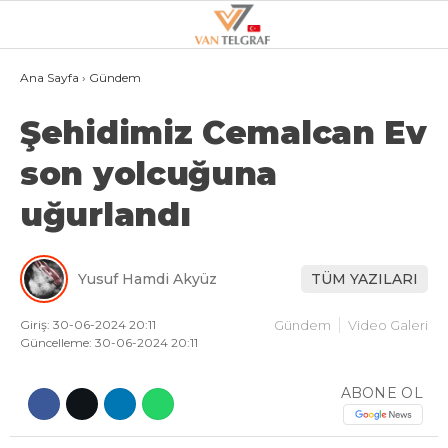
19.3
°
VAN
Ana Sayfa
›
Gündem
Şehidimiz Cemalcan Ev
GALERİ
VİDEO
son yolcuğuna
VAN
uğurlandı
BÖLGE
3.SAYFA
Yusuf Hamdi Akyüz
TÜM YAZILARI
GÜNDEM
SPOR
Giriş: 30-06-2024 20:11
Gündem
Video Galeri
Güncelleme: 30-06-2024 20:11
EKONOMI
ABONE OL
MAGAZIN
POLITIKA