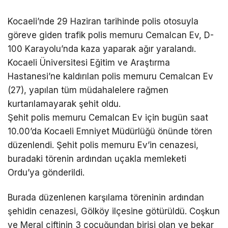
DÜNYA
Kocaeli’nde 29 Haziran tarihinde polis otosuyla
göreve giden trafik polis memuru Cemalcan Ev, D-
EĞITIM
100 Karayolu’nda kaza yaparak ağır yaralandı.
WhatsApp İhbar
DIĞER
Kocaeli Üniversitesi Eğitim ve Araştırma
Hattı
Hastanesi’ne kaldırılan polis memuru Cemalcan Ev
(27), yapılan tüm müdahalelere rağmen
kurtarılamayarak şehit oldu.
Şehit polis memuru Cemalcan Ev için bugün saat
Facebook
10.00’da Kocaeli Emniyet Müdürlüğü önünde tören
düzenlendi. Şehit polis memuru Ev’in cenazesi,
buradaki törenin ardından uçakla memleketi
Instagram
Ordu’ya gönderildi.
Youtube
Burada düzenlenen karşılama töreninin ardından
şehidin cenazesi, Gölköy ilçesine götürüldü. Coşkun
ve Meral çiftinin 3 çocuğundan birisi olan ve bekar
TikTok