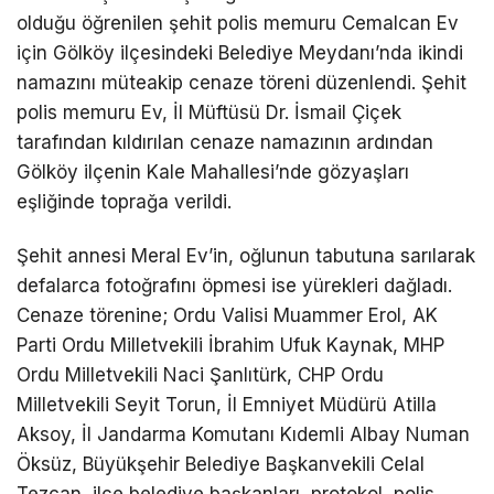
olduğu öğrenilen şehit polis memuru Cemalcan Ev
için Gölköy ilçesindeki Belediye Meydanı’nda ikindi
LinkedIn
namazını müteakip cenaze töreni düzenlendi. Şehit
polis memuru Ev, İl Müftüsü Dr. İsmail Çiçek
Telegram
tarafından kıldırılan cenaze namazının ardından
Gölköy ilçenin Kale Mahallesi’nde gözyaşları
eşliğinde toprağa verildi.
Şehit annesi Meral Ev’in, oğlunun tabutuna sarılarak
defalarca fotoğrafını öpmesi ise yürekleri dağladı.
Cenaze törenine; Ordu Valisi Muammer Erol, AK
Parti Ordu Milletvekili İbrahim Ufuk Kaynak, MHP
Ordu Milletvekili Naci Şanlıtürk, CHP Ordu
Milletvekili Seyit Torun, İl Emniyet Müdürü Atilla
Aksoy, İl Jandarma Komutanı Kıdemli Albay Numan
Öksüz, Büyükşehir Belediye Başkanvekili Celal