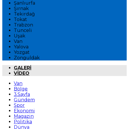
Şanlıurfa
Şırnak
Tekirdağ
Tokat
Trabzon
Tunceli
Uşak
Van
Yalova
Yozgat
Zonguldak
GALERİ
VİDEO
Van
Bölge
3.Sayfa
Gündem
Spor
Ekonomi
Magazin
Politika
Dünya