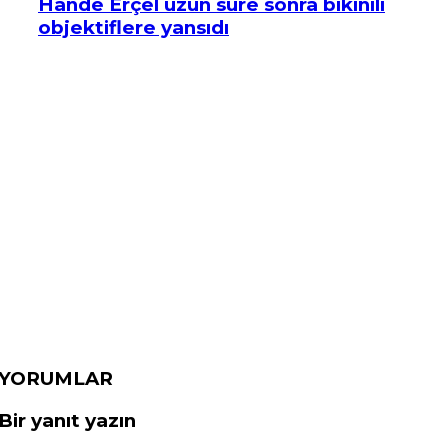
Hande Erçel uzun süre sonra bikinili
objektiflere yansıdı
YORUMLAR
Bir yanıt yazın