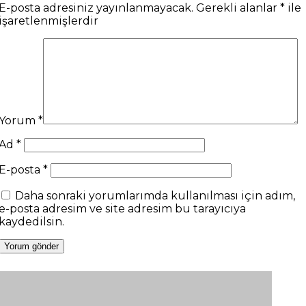
E-posta adresiniz yayınlanmayacak.
Gerekli alanlar
*
ile
işaretlenmişlerdir
Yorum
*
Ad
*
E-posta
*
Daha sonraki yorumlarımda kullanılması için adım,
e-posta adresim ve site adresim bu tarayıcıya
kaydedilsin.