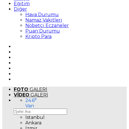
Eğitim
Diğer
Hava Durumu
Namaz Vakitleri
Nöbetçi Eczaneler
Puan Durumu
Kripto Para
FOTO
GALERİ
VİDEO
GALERİ
24.6
°
Van
İstanbul
Ankara
İzmir