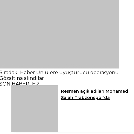
Sıradaki Haber
Ünlülere uyuşturucu operasyonu!
Gözaltına alındılar
SON HABERLER
Resmen açıkladılar! Mohamed
Salah Trabzonspor’da