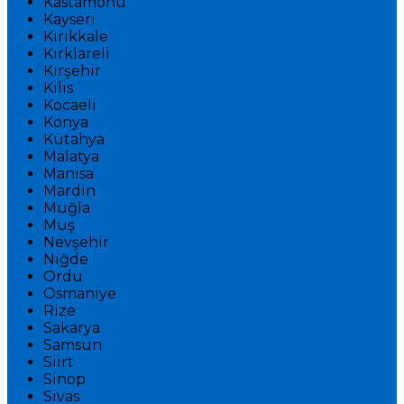
Kastamonu
Kayseri
Kırıkkale
Kırklareli
Kırşehir
Kilis
Kocaeli
Konya
Kütahya
Malatya
Manisa
Mardin
Muğla
Muş
Nevşehir
Niğde
Ordu
Osmaniye
Rize
Sakarya
Samsun
Siirt
Sinop
Sivas