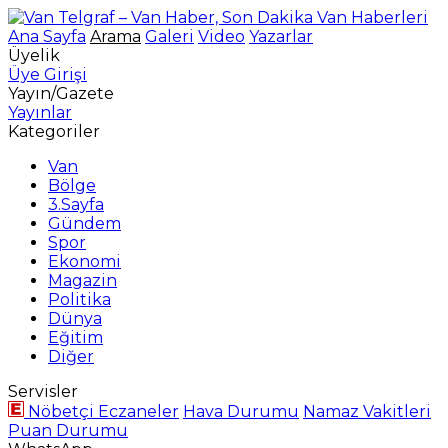
Ana Sayfa
Arama
Galeri
Video
Yazarlar
Üyelik
Üye Girişi
Yayın/Gazete
Yayınlar
Kategoriler
Van
Bölge
3.Sayfa
Gündem
Spor
Ekonomi
Magazin
Politika
Dünya
Eğitim
Diğer
Servisler
Nöbetçi Eczaneler
Hava Durumu
Namaz Vakitleri
Puan Durumu