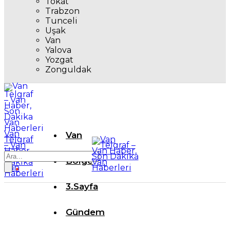
Tokat
Trabzon
Tunceli
Uşak
Van
Yalova
Yozgat
Zonguldak
Van
Van
Telgraf
– Van
Haber,
Son
Bölge
Dakika
Van
Haberleri
3.Sayfa
Gündem