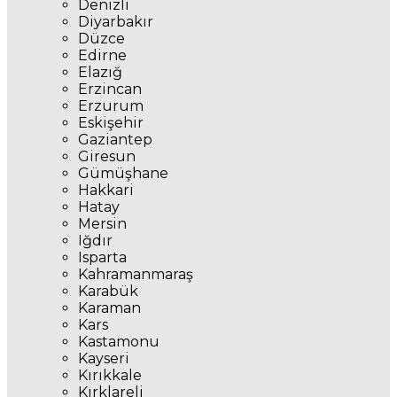
Denizli
Diyarbakır
Düzce
Edirne
Elazığ
Erzincan
Erzurum
Eskişehir
Gaziantep
Giresun
Gümüşhane
Hakkari
Hatay
Mersin
Iğdır
Isparta
Kahramanmaraş
Karabük
Karaman
Kars
Kastamonu
Kayseri
Kırıkkale
Kırklareli