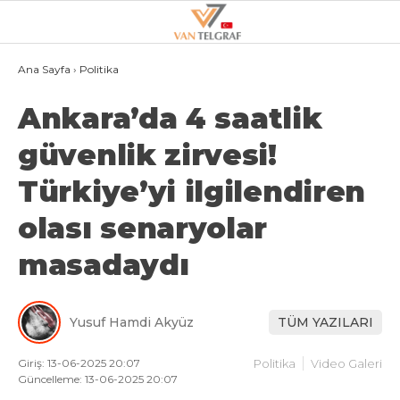
27.4
°
VAN
Ana Sayfa
›
Politika
Ankara’da 4 saatlik
GALERİ
VİDEO
güvenlik zirvesi!
VAN
Türkiye’yi ilgilendiren
BÖLGE
olası senaryolar
3.SAYFA
GÜNDEM
masadaydı
SPOR
Yusuf Hamdi Akyüz
TÜM YAZILARI
EKONOMI
MAGAZIN
Giriş: 13-06-2025 20:07
Politika
Video Galeri
Güncelleme: 13-06-2025 20:07
POLITIKA