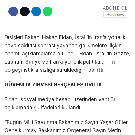
ABONE OL
DÜNYA
EĞITIM
WhatsApp İhbar
DIĞER
Dışişleri Bakanı Hakan Fidan, İsrail’in İran’a yönelik
Hattı
hava saldırısı sonrası yaşanan gelişmelere ilişkin
önemli açıklamalarda bulundu. Fidan, İsrail’in Gazze,
Lübnan, Suriye ve İran’a yönelik politikalarının
bölgeyi istikrarsızlığa sürüklediğini belirtti.
Facebook
GÜVENLİK ZİRVESİ GERÇEKLEŞTİRİLDİ
Fidan, sosyal medya hesabı üzerinden yaptığı
Instagram
açıklamada şu ifadeleri kullandı:
Youtube
“Bugün Milli Savunma Bakanımız Sayın Yaşar Güler,
Genelkurmay Başkanımız Orgeneral Sayın Metin
TikTok