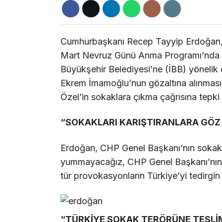
Cumhurbaşkanı Recep Tayyip Erdoğan, 
Mart Nevruz Günü Anma Programı’nda ö
Büyükşehir Belediyesi’ne (İBB) yöneli
Ekrem İmamoğlu’nun gözaltına alınmas
Özel’in sokaklara çıkma çağrısına tepki 
“SOKAKLARI KARIŞTIRANLARA GÖ
Erdoğan, CHP Genel Başkanı’nın sokak ça
yummayacağız, CHP Genel Başkanı’nın ç
tür provokasyonların Türkiye’yi tedirgi
“TÜRKİYE SOKAK TERÖRÜNE TESLİ