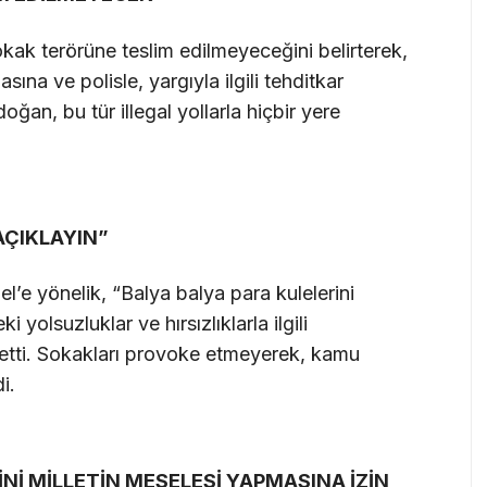
ak terörüne teslim edilmeyeceğini belirterek,
sına ve polisle, yargıyla ilgili tehditkar
doğan, bu tür illegal yollarla hiçbir yere
AÇIKLAYIN”
e yönelik, “Balya balya para kulelerini
i yolsuzluklar ve hırsızlıklarla ilgili
etti. Sokakları provoke etmeyerek, kamu
i.
Nİ MİLLETİN MESELESİ YAPMASINA İZİN