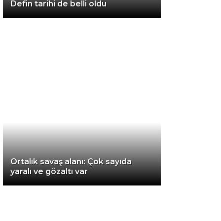
Defin tarihi de belli oldu
Van
Bölge
3.Sayfa
Gündem
Spor
Ekonomi
Magazin
Ortalık savaş alanı: Çok sayıda
Politika
yaralı ve gözaltı var
Dünya
Eğitim