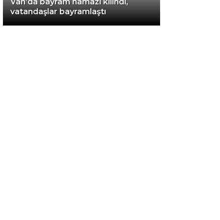
Van’da bayram namazı kılındı,
vatandaşlar bayramlaştı