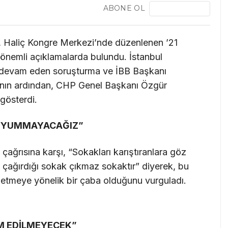
ABONE OL
Haliç Kongre Merkezi’nde düzenlenen ’21
nemli açıklamalarda bulundu. İstanbul
k devam eden soruşturma ve İBB Başkanı
ının ardından, CHP Genel Başkanı Özgür
gösterdi.
Z YUMMAYACAĞIZ”
ğrısına karşı, “Sokakları karıştıranlara göz
ağırdığı sokak çıkmaz sokaktır” diyerek, bu
n etmeye yönelik bir çaba olduğunu vurguladı.
M EDİLMEYECEK”