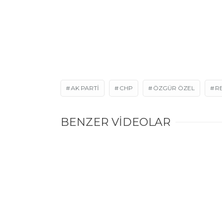
AK PARTI
CHP
ÖZGÜR ÖZEL
R
BENZER VİDEOLAR