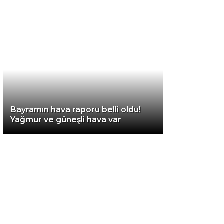
Diğer
Bayramın hava raporu belli oldu!
Yağmur ve güneşli hava var
WhatsApp İhbar
Hattı
Facebook