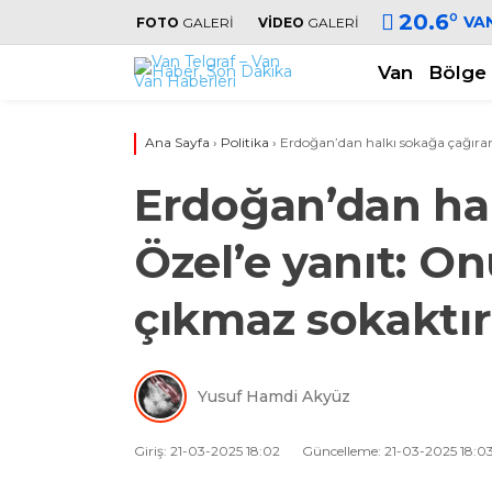
20.6
°
VA
FOTO
GALERİ
VİDEO
GALERİ
Van
Bölge
Ana Sayfa
›
Politika
›
Erdoğan’dan halkı sokağa çağıran
Erdoğan’dan hal
Özel’e yanıt: O
çıkmaz sokaktır
Yusuf Hamdi Akyüz
Giriş: 21-03-2025 18:02
Güncelleme: 21-03-2025 18:0