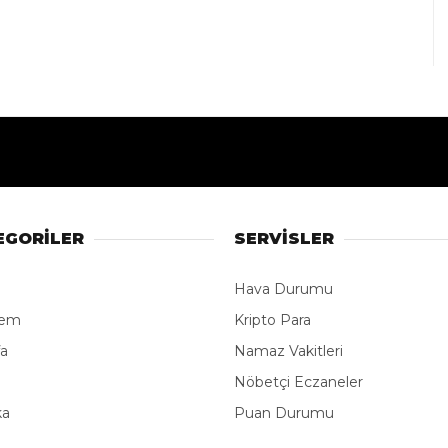
EGORİLER
SERVİSLER
Hava Durumu
dem
Kripto Para
fa
Namaz Vakitleri
e
Nöbetçi Eczaneler
ka
Puan Durumu