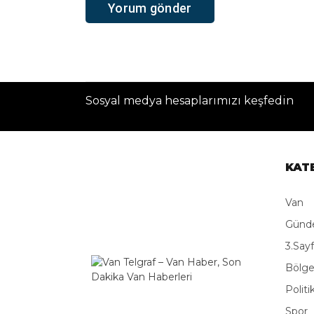
Sosyal medya hesaplarımızı keşfedin
KAT
Van
Gün
3.Say
Bölg
Politi
Spor