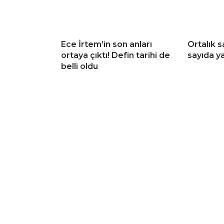
Ece İrtem’in son anları
Ortalık s
ortaya çıktı! Defin tarihi de
sayıda ya
belli oldu