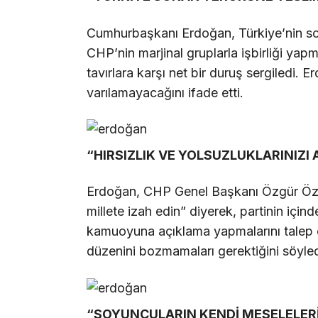
Cumhurbaşkanı Erdoğan, Türkiye’nin sok
CHP’nin marjinal gruplarla işbirliği yapma
tavırlara karşı net bir duruş sergiledi. Er
varılamayacağını ifade etti.
“HIRSIZLIK VE YOLSUZLUKLARINIZI 
Erdoğan, CHP Genel Başkanı Özgür Özel’
millete izah edin” diyerek, partinin içindek
kamuoyuna açıklama yapmalarını talep 
düzenini bozmamaları gerektiğini söyled
“SOYUNCULARIN KENDİ MESELELERİ