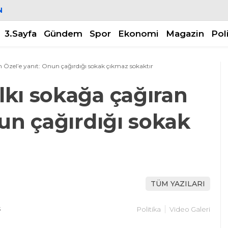
N
3.Sayfa
Gündem
Spor
Ekonomi
Magazin
Pol
 Özel’e yanıt: Onun çağırdığı sokak çıkmaz sokaktır
kı sokağa çağıran
nun çağırdığı sokak
TÜM YAZILARI
3
Politika
Video Galeri