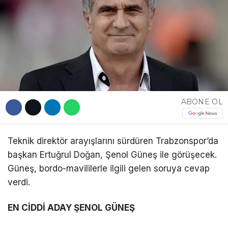
DÜNYA
EĞITIM
WhatsApp İhbar
DIĞER
Hattı
ABONE OL
Facebook
Teknik direktör arayışlarını sürdüren Trabzonspor’da
başkan Ertuğrul Doğan, Şenol Güneş ile görüşecek.
Instagram
Güneş, bordo-mavililerle ilgili gelen soruya cevap
verdi.
Youtube
EN CİDDİ ADAY ŞENOL GÜNEŞ
TikTok