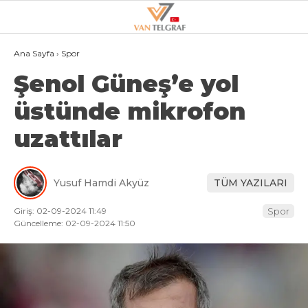
24.8
°
VAN
Ana Sayfa
›
Spor
Şenol Güneş’e yol
GALERİ
VİDEO
üstünde mikrofon
VAN
uzattılar
BÖLGE
3.SAYFA
Yusuf Hamdi Akyüz
TÜM YAZILARI
GÜNDEM
Giriş: 02-09-2024 11:49
Spor
SPOR
Güncelleme: 02-09-2024 11:50
EKONOMI
MAGAZIN
POLITIKA