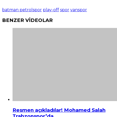
batman petrolspor
play-off
spor
vanspor
BENZER VİDEOLAR
Resmen açıkladılar! Mohamed Salah
Trabzonspor’da