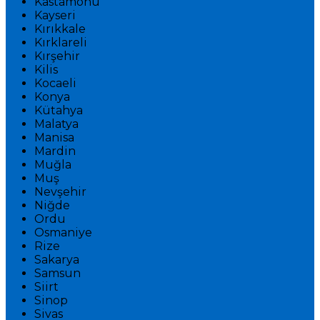
Kastamonu
Kayseri
Kırıkkale
Kırklareli
Kırşehir
Kilis
Kocaeli
Konya
Kütahya
Malatya
Manisa
Mardin
Muğla
Muş
Nevşehir
Niğde
Ordu
Osmaniye
Rize
Sakarya
Samsun
Siirt
Sinop
Sivas