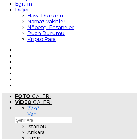
Eğitim
Diğer
Hava Durumu
Namaz Vakitleri
Nöbetçi Eczaneler
Puan Durumu
Kripto Para
FOTO
GALERİ
VİDEO
GALERİ
27.4
°
Van
İstanbul
Ankara
İzmir