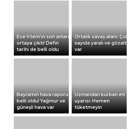
Ece İrtem’in son anları
Ortalık savaş alanı: Çok
ortaya çıktı! Defin
sayıda yaralı ve gözaltı
tarihi de belli oldu
var
Bayramın hava raporu
Uzmandan kurban eti
belli oldu! Yağmur ve
uyarısı: Hemen
güneşli hava var
tüketmeyin