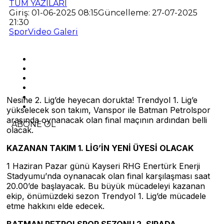
TÜM YAZILARI
Giriş: 01-06-2025 08:15
Güncelleme: 27-07-2025
21:30
Spor
Video Galeri
Nesine 2. Lig’de heyecan dorukta! Trendyol 1. Lig’e
yükselecek son takım, Vanspor ile Batman Petrolspor
arasında oynanacak olan final maçının ardından belli
ABONE OL
olacak.
KAZANAN TAKIM 1. LİG’İN YENİ ÜYESİ OLACAK
istanbularsaofis.com
1 Haziran Pazar günü Kayseri RHG Enertürk Enerji
esenyurtcicekevi.com
Stadyumu’nda oynanacak olan final karşılaşması saat
avcilaresc.com
20.00’de başlayacak. Bu büyük mücadeleyi kazanan
ekip, önümüzdeki sezon Trendyol 1. Lig’de mücadele
etme hakkını elde edecek.
BATMAN PETROLSPOR SEZONU 2. SIRADA