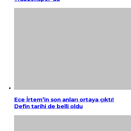
Ece İrtem’in son anları ortaya çıktı!
Defin tarihi de belli oldu