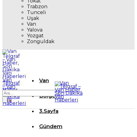
Tokat
Trabzon
Tunceli
Uşak
Van
Yalova
Yozgat
Zonguldak
Van
Van
Telgraf
– Van
Haber,
Son
Bölge
Dakika
Van
Haberleri
3.Sayfa
Gündem