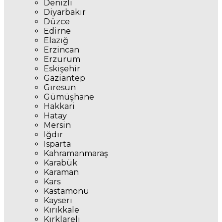
Denizli
Diyarbakır
Düzce
Edirne
Elazığ
Erzincan
Erzurum
Eskişehir
Gaziantep
Giresun
Gümüşhane
Hakkari
Hatay
Mersin
Iğdır
Isparta
Kahramanmaraş
Karabük
Karaman
Kars
Kastamonu
Kayseri
Kırıkkale
Kırklareli