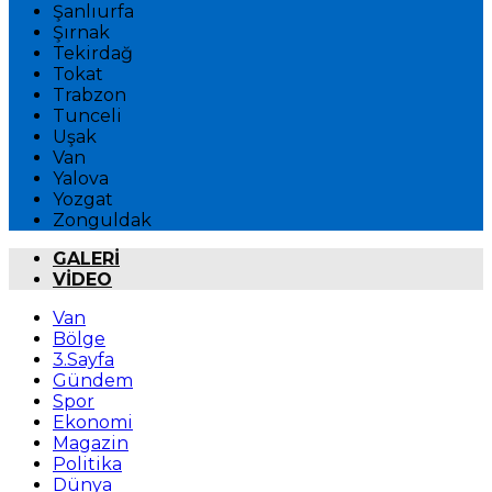
Şanlıurfa
Şırnak
Tekirdağ
Tokat
Trabzon
Tunceli
Uşak
Van
Yalova
Yozgat
Zonguldak
GALERİ
VİDEO
Van
Bölge
3.Sayfa
Gündem
Spor
Ekonomi
Magazin
Politika
Dünya