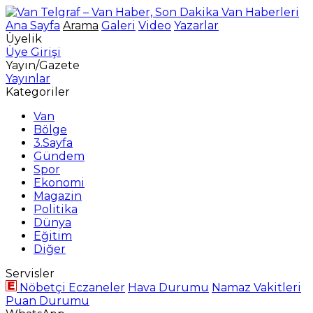
Ana Sayfa
Arama
Galeri
Video
Yazarlar
Üyelik
Üye Girişi
Yayın/Gazete
Yayınlar
Kategoriler
Van
Bölge
3.Sayfa
Gündem
Spor
Ekonomi
Magazin
Politika
Dünya
Eğitim
Diğer
Servisler
Nöbetçi Eczaneler
Hava Durumu
Namaz Vakitleri
Puan Durumu